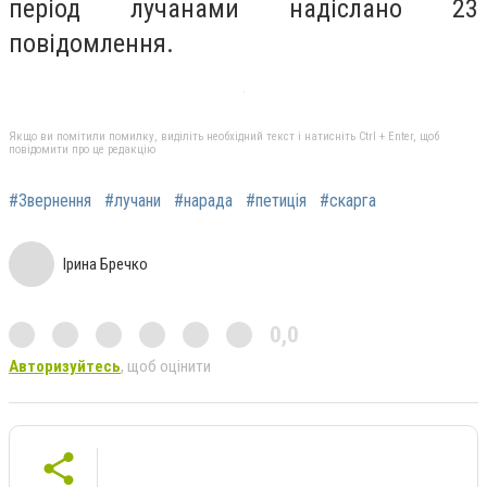
період лучанами надіслано 23
повідомлення.
Якщо ви помітили помилку, виділіть необхідний текст і натисніть Ctrl + Enter, щоб
повідомити про це редакцію
#Звернення
#лучани
#нарада
#петиція
#скарга
Ірина Бречко
0,0
Авторизуйтесь
, щоб оцінити