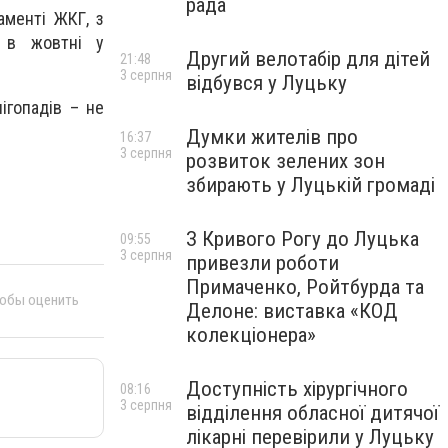
рада
аменті ЖКГ, з
 в жовтні у
Другий велотабір для дітей
21:48
3 серпня
відбувся у Луцьку
ігопадів – не
Думки жителів про
16:37
3 серпня
розвиток зелених зон
збирають у Луцькій громаді
З Кривого Рогу до Луцька
09:55
3 серпня
привезли роботи
Примаченко, Ройтбурда та
тобы оценить
Делоне: виставка «КОД
колекціонера»
Доступність хірургічного
08:16
3 серпня
відділення обласної дитячої
лікарні перевірили у Луцьку