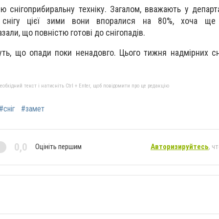
ю снігоприбиральну техніку. Загалом, вважають у департ
 снігу цієї зими вони впоралися на 80%, хоча ще
али, що повністю готові до снігопадів.
уть, що опади поки ненадовго. Цього тижня надмірних сн
бхідний текст і натисніть Ctrl + Enter, щоб повідомити про це редакцію
#сніг
#замет
0,0
Оцініть першим
Авторизируйтесь
, ч