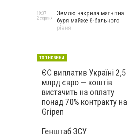
Землю накрила магнітна
19:37
2 серпня
буря майже 6-бального
рівня
ТОП НОВИНИ
ЄС виплатив Україні 2,5
млрд євро — коштів
вистачить на оплату
понад 70% контракту на
Gripen
Генштаб ЗСУ