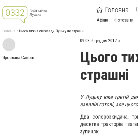
Головна
Афіша
Фотозвіти
Головна
Цього тижня снігопади Луцьку не страшні
09:03, 6 грудня 2017 р.
Цього ти
Ярослава Савош
страшні
У Луцьку вже третій де
завалів готові, але цьо
Два солерозкидача, тр
десятка тракторів і заг
зупинок.