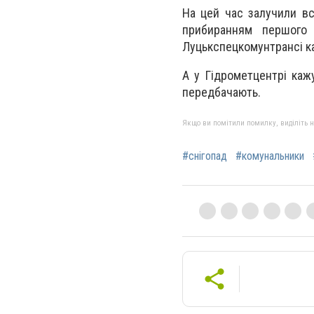
На цей час залучили вс
прибиранням першого
Луцькспецкомунтрансі каз
А у Гідрометцентрі каж
передбачають.
Якщо ви помітили помилку, виділіть нео
#снігопад
#комунальники