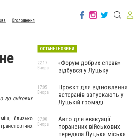
ова
Оголошення
ОСТАННІ НОВИНИ
 не
«Форум добрих справ»
22:17
Вчора
відбувся у Луцьку
Проєкт для відновлення
17:05
Вчора
ветеранів запускають у
о до снігових
Луцькій громаді
міш, близько
Авто для евакуації
07:00
Вчора
 транспортних
поранених військових
передала Луцька міська