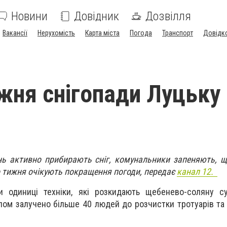
Новини
Довідник
Дозвілля
Вакансії
Нерухомість
Карта міста
Погода
Транспорт
Довідк
жня снігопади Луцьку
нь активно прибирають сніг, комунальники запеняють, щ
го тижня очікують покращення погоди, передає
канал 12.
и одиниці техніки, які розкидають щебенево-соляну су
алом залучено більше 40 людей до розчистки тротуарів та