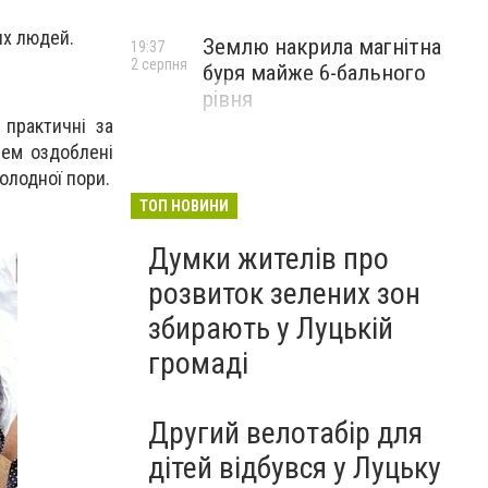
их людей.
Землю накрила магнітна
19:37
2 серпня
буря майже 6-бального
рівня
 практичні за
лем оздоблені
олодної пори.
ТОП НОВИНИ
Думки жителів про
розвиток зелених зон
збирають у Луцькій
громаді
Другий велотабір для
дітей відбувся у Луцьку