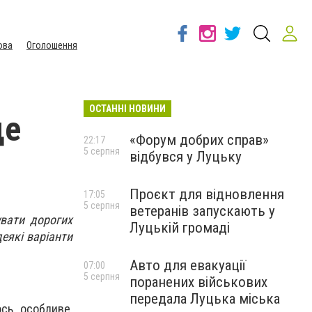
ова
Оголошення
ОСТАННІ НОВИНИ
це
«Форум добрих справ»
22:17
5 серпня
відбувся у Луцьку
Проєкт для відновлення
17:05
5 серпня
ветеранів запускають у
увати дорогих
Луцькій громаді
еякі варіанти
Авто для евакуації
07:00
5 серпня
поранених військових
передала Луцька міська
сь особливе,