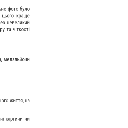
льне фото було
я цього краще
рез невеликий
ру та чіткості
н), медальйони
шого життя, на
ні картини чи