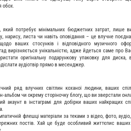
я обох.
, який потребує мінімальних бюджетних затрат, лише ви
у, нарису, листа чи навіть оповідання – це влучне поєдн
 щодо ваших стосунків і відповідного музичного офо
гад вирізняється унікальністю, адже йдеться саме про Ва
ористати оригінальну подарункову упаковку для диска,
адіслати аудіотвір прямо в месенджер.
ічний ряд влучних світлин коханої людини, ваших спі
йн-альбом чи окрему сторіночку блогу, що ви зверстали онл
ний акаунт в інстаграмі для добірки ваших найкращих спі
а.
патичній флешці матеріали за теками з відео, фото, аудіо
режних постів. Хай це буде особливий життєпис ваших
.