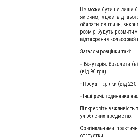
Це може бути не лише бі
якісним, адже від цьо
обирати світлини, викон
розмір будуть розмитими
відтворення кольорової
Загалом розцінки такі:
- Біжутерія: браслети (в
(від 90 грн);
- Посуд: тарілки (від 220
- Інші речі: годинники на
Підкресліть важливість 
улюблених предметах.
Оригінальними практич
статуетки.