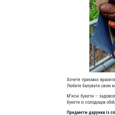
Хочете приємно вразити
Любите балувати свою ко
М'ясні букети – задово
букети із солодощів обій
Предмети-дарунки із с