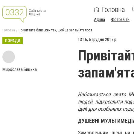
Головна
Афіша
Фотозвіти
Головна
Привітайте близьких так, щоб це запам'яталося
13:16, 6 грудня 2017 р.
ПОРАДИ
Привітай
запам'ят
Мирослава Бицька
Наближається свято Ми
людей, підкреслити под
ідей для особливих пода
ДУШЕВНІ МУЛЬТИМЕДІ
Замовленням пісні на 