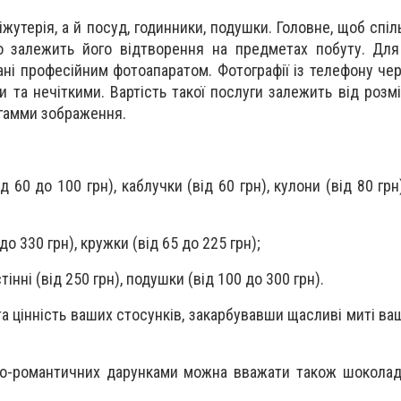
жутерія, а й посуд, годинники, подушки. Головне, щоб спі
го залежить його відтворення на предметах побуту. Дл
ані професійним фотоапаратом. Фотографії із телефону че
 та нечіткими. Вартість такої послуги залежить від розмі
 гамми зображення.
ід 60 до 100 грн), каблучки (від 60 грн), кулони (від 80 гр
 до 330 грн), кружки (від 65 до 225 грн);
стінні (від 250 грн), подушки (від 100 до 300 грн).
та цінність ваших стосунків, закарбувавши щасливі миті ва
но-романтичних дарунками можна вважати також шоколад