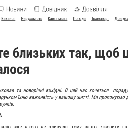
Новини
Довідник
Дозвілля
Вакансії
Нерухомість
Карта міста
Погода
Транспорт
Довідк
те близьких так, щоб 
алося
колая та новорічні вихідні. В цей час хочеться порад
арунком їхню важливість у вашому житті. Ми пропонуємо д
рунків.
А
радіо вже нікого не здивуєш, тому варто створити що