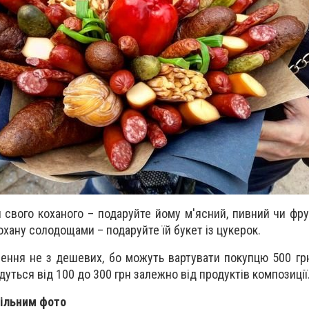
 свого коханого – подаруйте йому м'ясний, пивний чи фру
хану солодощами – подаруйте їй букет із цукерок.
лення не з дешевих, бо можуть вартувати покупцю 500 грн
дуться від 100 до 300 грн залежно від продуктів композиції
пільним фото