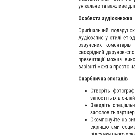
унікальне та важливе дл
Особиста аудіокнижка
Оригінальний подарунок
Аудіозапис у стилі етюд
озвучених коментарів
своєрідний дарунок-спо
презентації можна вик
варіанті можна просто н
Скарбничка спогадів
Створіть фотограф
запостіть їх в онла
Заведіть спеціаль
зафоловіть партнер
Скомпонуйте на сим
скріншотами соцме
підсумки цього року