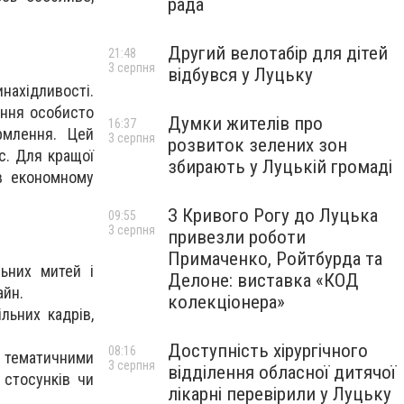
рада
Другий велотабір для дітей
21:48
3 серпня
відбувся у Луцьку
нахідливості.
ання особисто
Думки жителів про
16:37
рмлення. Цей
3 серпня
розвиток зелених зон
с. Для кращої
збирають у Луцькій громаді
 в економному
З Кривого Рогу до Луцька
09:55
3 серпня
привезли роботи
Примаченко, Ройтбурда та
льних митей і
Делоне: виставка «КОД
айн.
колекціонера»
льних кадрів,
Доступність хірургічного
08:16
, тематичними
3 серпня
відділення обласної дитячої
 стосунків чи
лікарні перевірили у Луцьку