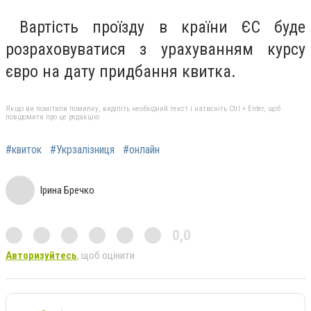
Вартість проїзду в країни ЄС буде
розраховуватися з урахуванням курсу
євро на дату придбання квитка.
Якщо ви помітили помилку, виділіть необхідний текст і натисніть Ctrl + Enter, щоб
повідомити про це редакцію
#квиток
#Укрзалізниця
#онлайн
Ірина Бречко
0,0
Авторизуйтесь
, щоб оцінити