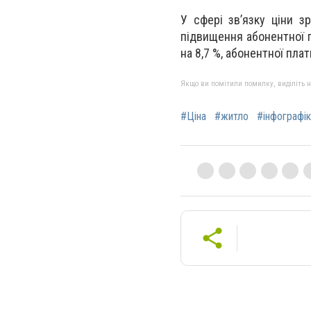
У сфері зв’язку ціни з
підвищення абонентної п
на 8,7 %, абонентної пла
Якщо ви помітили помилку, виділіть нео
#Ціна
#житло
#інфографік