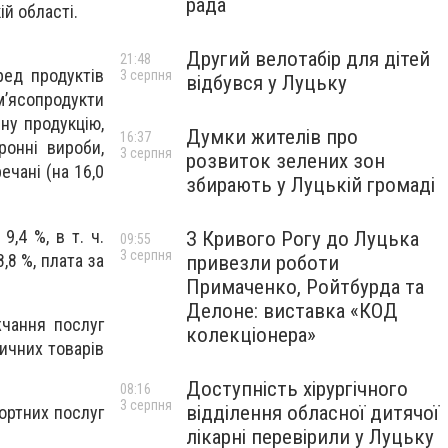
рада
й області.
Другий велотабір для дітей
21:48
ред продуктів
3 серпня
відбувся у Луцьку
м’ясопродукти
чну продукцію,
Думки жителів про
16:37
ронні вироби,
3 серпня
розвиток зелених зон
ечані (на 16,0
збирають у Луцькій громаді
9,4 %, в т. ч.
З Кривого Рогу до Луцька
09:55
3 серпня
,8 %, плата за
привезли роботи
Примаченко, Ройтбурда та
Делоне: виставка «КОД
жчання послуг
колекціонера»
дичних товарів
Доступність хірургічного
08:16
3 серпня
відділення обласної дитячої
ортних послуг
лікарні перевірили у Луцьку