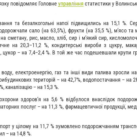
'язку повідомляє Головне
управління
статистики у Волинські
вання та безалкогольні напої підвищились на 15,1 %. Се
дорожчали сало (на 63,5%), фрукти (на 35,5 %), м’ясо та 
 на сметану, рис, масло, хліб, сир і м’який сир, кисломоло
не на 20,3–11,2 %, кондитерські вироби з цукру, мака
, цукор – на 7,4–2,4 %. В той же час подешевшали крупи гр
 воду, електроенергію, газ та інші види палива зросли на 
рибудинкових територій – на 42,7%, водопостачання – на 28
, каналізацію – на 15,3 %.
охорони здоров’я на 5,6 % відбулося внаслідок подоро
латорних послуг – на 11,3 %, фармацевтичної продукції, ме
спорт у цілому на 11,7 % зумовлено подорожчанням трансп
ил – на 14,8 %.