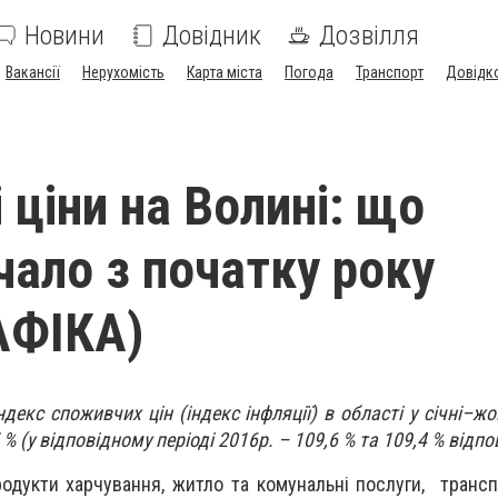
Новини
Довідник
Дозвілля
Вакансії
Нерухомість
Карта міста
Погода
Транспорт
Довідк
 ціни на Волині: що
ало з початку року
АФІКА)
декс споживчих цін (індекс інфляції) в області у січні–ж
5 % (у відповідному періоді 2016р. – 109,6 % та 109,4 % відпо
родукти харчування, житло та комунальні послуги, трансп