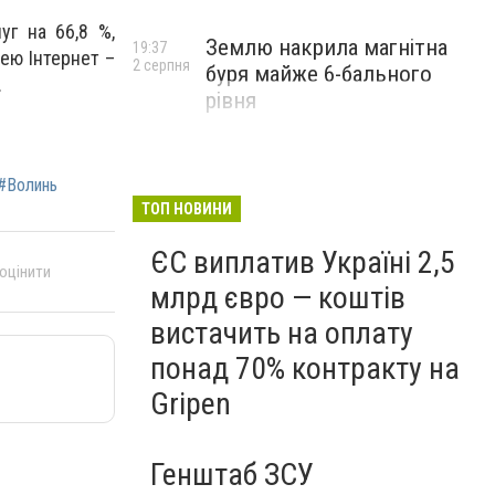
уг на 66,8 %,
Землю накрила магнітна
19:37
ею Інтернет –
2 серпня
буря майже 6-бального
.
рівня
#Волинь
ТОП НОВИНИ
ЄС виплатив Україні 2,5
 оцінити
млрд євро — коштів
вистачить на оплату
понад 70% контракту на
Gripen
Генштаб ЗСУ