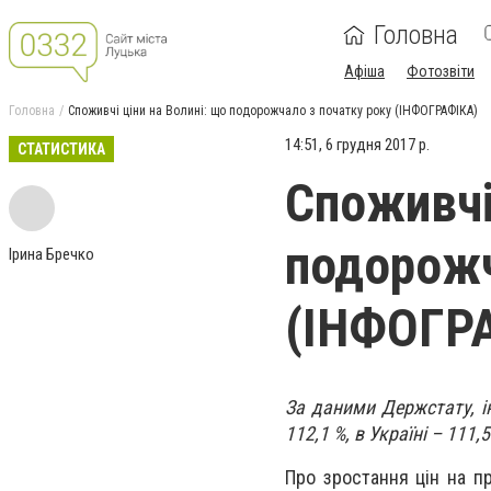
Головна
Афіша
Фотозвіти
Головна
Споживчі ціни на Волині: що подорожчало з початку року (ІНФОГРАФІКА)
14:51, 6 грудня 2017 р.
СТАТИСТИКА
Споживчі
подорожч
Ірина Бречко
(ІНФОГР
За даними Держстату, ін
112,1 %, в Україні – 111,
Про зростання цін на п