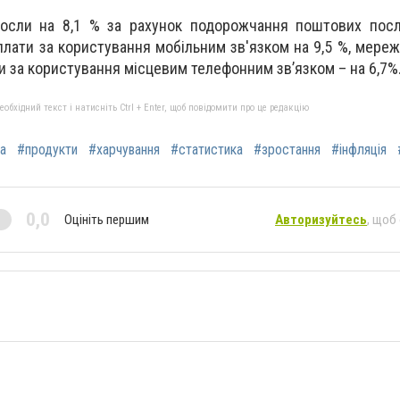
росли на 8,1 % за рахунок подорожчання поштових посл
лати за користування мобільним зв'язком на 9,5 %, мереж
ти за користування місцевим телефонним зв’язком – на 6,7%
бхідний текст і натисніть Ctrl + Enter, щоб повідомити про це редакцію
а
#продукти
#харчування
#статистика
#зростання
#інфляція
0,0
Оцініть першим
Авторизуйтесь
, щоб