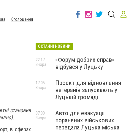
ова
Оголошення
ОСТАННІ НОВИНИ
«Форум добрих справ»
22:17
Вчора
відбувся у Луцьку
Проєкт для відновлення
17:05
Вчора
ветеранів запускають у
Луцькій громаді
овтні становив
Авто для евакуації
07:00
відно).
Вчора
поранених військових
передала Луцька міська
орт, в сферах