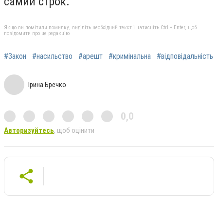
самий строк.
Якщо ви помітили помилку, виділіть необхідний текст і натисніть Ctrl + Enter, щоб
повідомити про це редакцію
#Закон
#насильство
#арешт
#кримінальна
#відповідальність
Ірина Бречко
0,0
Авторизуйтесь
, щоб оцінити