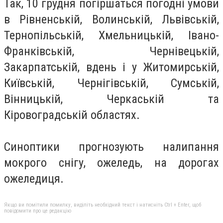
Так, 10 грудня погіршаться погодні умови
в Рівненській, Волинській, Львівській,
Тернопільській, Хмельницькій, Івано-
Франківській, Чернівецькій,
Закарпатській, вдень і у Житомирській,
Київській, Чернігівській, Сумській,
Вінницькій, Черкаській та
Кіровоградській областях.
Синоптики прогнозують налипання
мокрого снігу, ожеледь, на дорогах
ожеледиця.
Якщо ви помітили помилку, виділіть необхідний текст і натисніть Ctrl + Enter, щоб
повідомити про це редакцію