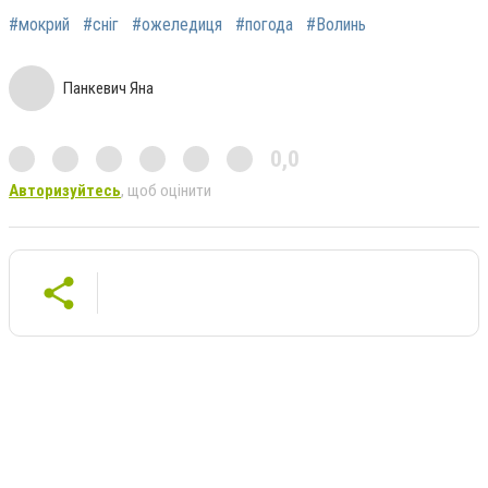
#мокрий
#сніг
#ожеледиця
#погода
#Волинь
Панкевич Яна
0,0
Авторизуйтесь
, щоб оцінити