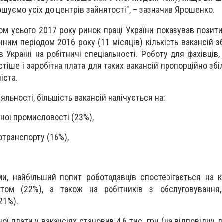
ошуємо усіх до центрів зайнятості", – зазначив Ярошенко.
ом усього 2017 року ринок праці України показував позити
ічним періодом 2016 року (11 місяців) кількість вакансій 
 Україні на робітничі спеціальності. Роботу для фахівців
стіше і заробітна плата для таких вакансій пропорційно зб
іста.
яльності, більшість вакансій налічується на:
ної промисловості (23%),
тотранспорту (16%),
и, найбільший попит роботодавців спостерігається на к
нтом (22%), а також на робітників з обслуговування, 
21%).
ої плати у вакансіях становив 4,6 тис. грн (на відповідну 