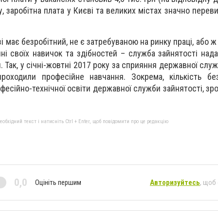
му, заробітна плата у Києві та великих містах значно пере
і має безробітний, не є затребуваною на ринку праці, або 
ні своїх навичок та здібностей – служба зайнятості над
 Так, у січні-жовтні 2017 року за сприяння державної слу
роходили професійне навчання. Зокрема, кількість без
фесійно-технічної освіти державної служби зайнятості, зр
бхідний текст і натисніть Ctrl + Enter, щоб повідомити про це редакцію
0,0
Оцініть першим
Авторизуйтесь
, щоб