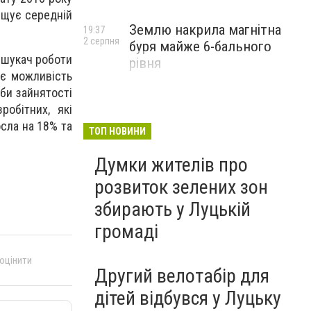
вищує середній
Землю накрила магнітна
19:37
2 серпня
буря майже 6-бального
ж шукач роботи
рівня
ає можливість
жби зайнятості
робітних, які
осла на 18% та
ТОП НОВИНИ
Думки жителів про
розвиток зелених зон
збирають у Луцькій
громаді
 оцінити
Другий велотабір для
дітей відбувся у Луцьку