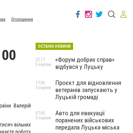
ова
Оголошення
ОСТАННІ НОВИНИ
100
«Форум добрих справ»
22:17
5 серпня
відбувся у Луцьку
Проєкт для відновлення
17:05
5 серпня
ветеранів запускають у
Луцькій громаді
аїни Валерій
Авто для евакуації
07:00
5 серпня
поранених військових
 тисяч вільних
передала Луцька міська
укаєте роботу