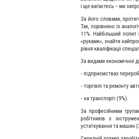
і ще вагаєтесь – ми запр
За його словами, протяг
Так, порівняно із аналог
11%. Найбільший попит в
«руками», знайти найпро
рівня кваліфікації спеціал
За видами економічної ді
- підприємствах перероб
- торгівлі та ремонту ав
- на транспорті (9%).
За професійними групам
робітників з інструме
устаткування та машин (
Середній розмір заробітн