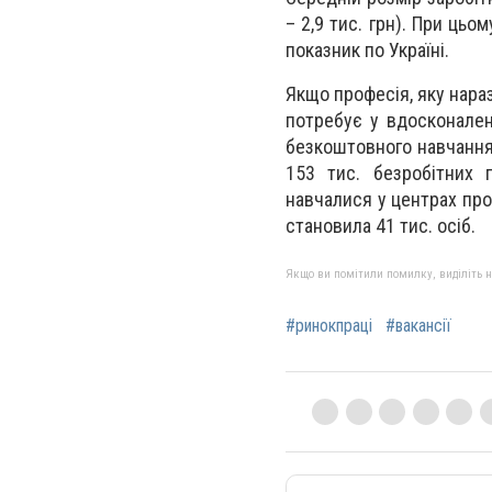
– 2,9 тис. грн). При цьо
показник по Україні.
Якщо професія, яку нараз
потребує у вдосконален
безкоштовного навчання.
153 тис. безробітних п
навчалися у центрах про
становила 41 тис. осіб.
Якщо ви помітили помилку, виділіть нео
#ринокпраці
#вакансії