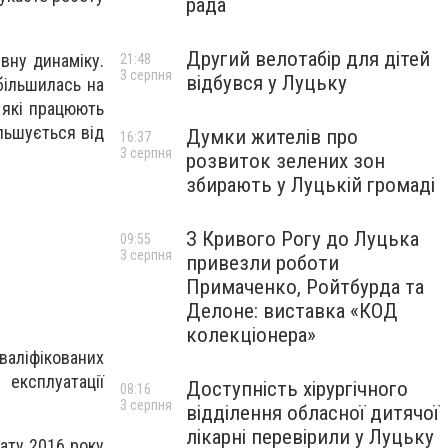
рада
Другий велотабір для дітей
вну динаміку.
21:48
3 серпня
відбувся у Луцьку
збільшилась на
, які працюють
ільшується від
Думки жителів про
16:37
3 серпня
розвиток зелених зон
збирають у Луцькій громаді
З Кривого Рогу до Луцька
09:55
3 серпня
привезли роботи
Примаченко, Ройтбурда та
Делоне: виставка «КОД
колекціонера»
валіфікованих
експлуатації
Доступність хірургічного
08:16
3 серпня
відділення обласної дитячої
лікарні перевірили у Луцьку
дату 2016 року