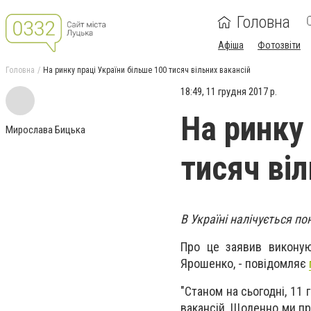
Головна
Афіша
Фотозвіти
Головна
На ринку праці України більше 100 тисяч вільних вакансій
18:49, 11 грудня 2017 р.
На ринку
Мирослава Бицька
тисяч віл
В Україні налічується по
Про це заявив виконую
Ярошенко, - повідомляє
"Станом на сьогодні, 11 
вакансій. Щоденно ми пр