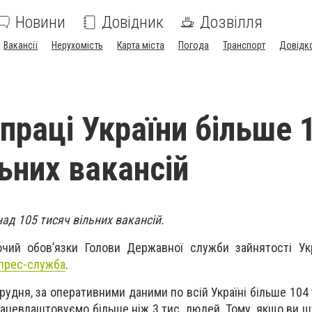
Новини
Довідник
Дозвілля
Вакансії
Нерухомість
Карта міста
Погода
Транспорт
Довідк
 праці України більше 
ьних вакансій
над 105 тисяч вільних вакансій.
чий обов’язки Голови Державної служби зайнятості Укр
прес-служба
.
грудня, за оперативними даними по всій Україні більше 104
ацевлаштовуємо більше ніж 3 тис. людей. Тому, якщо ви ш