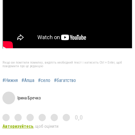
Якщо ви помітили помилку, виділіть необхідний текст і натисніть Ctrl + Enter, щоб
повідомити про це редакцію
#Нижня
#Апша
#село
#багатство
Ірина Бречко
0,0
Авторизуйтесь
, щоб оцінити