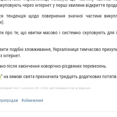
викуповують через інтернет у перші хвилини відкриття прод
ся тенденція щодо повернення значної частини викупл
и).
ити про те, що квитки масово і системно скуповують для 
вити подібні зловживання, Укрзалізниця тимчасово призуп
з інтернет.
но після закінчення новорічно-різдвяних перевезень.
я
" на зимові свята призначила тридцять додаткових потягів
бхідний текст і натисніть Ctrl + Enter, щоб повідомити про це редакцію
ерепродаж
#обмеження