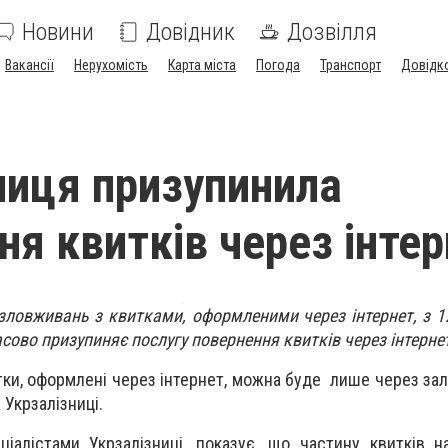
Новини
Довідник
Дозвілля
Вакансії
Нерухомість
Карта міста
Погода
Транспорт
Довідк
ниця призупинила
ня квитків через інте
ловживань з квитками, оформленими через інтернет, з 1
сово призупиняє послугу повернення квитків через інтерне
ки, оформлені через інтернет, можна буде лише через залі
Укрзалізниці.
ціалістами Укрзалізниці, показує, що частину квитків на