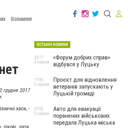
ова
Оголошення
ОСТАННІ НОВИНИ
«Форум добрих справ»
22:17
5 серпня
відбувся у Луцьку
рнет
Проєкт для відновлення
17:05
5 серпня
ветеранів запускають у
2 грудня 2017
Луцькій громаді
т.
Авто для евакуації
зничні каси, -
07:00
5 серпня
поранених військових
передала Луцька міська
 пікові дати,