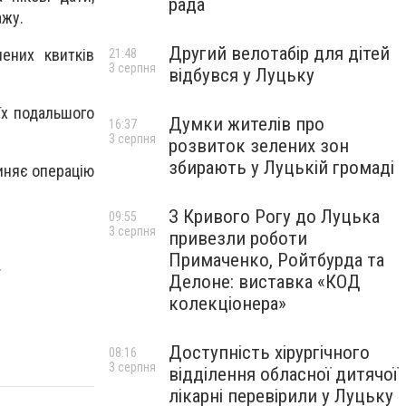
рада
ажу.
Другий велотабір для дітей
ених квитків
21:48
3 серпня
відбувся у Луцьку
їх подальшого
Думки жителів про
16:37
3 серпня
розвиток зелених зон
збирають у Луцькій громаді
иняє операцію
З Кривого Рогу до Луцька
09:55
3 серпня
привезли роботи
Примаченко, Ройтбурда та
.
Делоне: виставка «КОД
колекціонера»
Доступність хірургічного
08:16
3 серпня
відділення обласної дитячої
лікарні перевірили у Луцьку