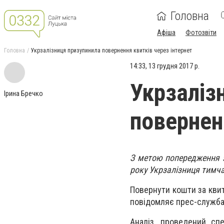
Головна
Афіша
Фотозвіти
Головна
Укрзалізниця призупинила повернення квитків через інтернет
14:33, 13 грудня 2017 р.
Укрзаліз
Ірина Бречко
повернен
З метою попередження з
року Укрзалізниця тимча
Повернути кошти за квит
повідомляє прес-служба 
Аналіз, проведений спе