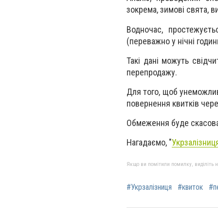
зокрема, зимові свята, 
Водночас, простежуєть
(переважно у нічні годин
Такі дані можуть свідч
перепродажу.
Для того, щоб унеможли
повернення квитків чере
Обмеження буде скасова
Нагадаємо, "
Укрзалізниц
Якщо ви помітили помилку, виділіть нео
#Укрзалізниця
#квиток
#п