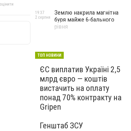
 оцінити
Землю накрила магнітна
19:37
2 серпня
буря майже 6-бального
рівня
ТОП НОВИНИ
ЄС виплатив Україні 2,5
млрд євро — коштів
вистачить на оплату
понад 70% контракту на
Gripen
Генштаб ЗСУ