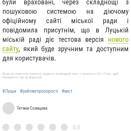
були враховані, через складнощі з
пошуковою системою на діючому
офіційному сайті міської ради і
повідомила присутнім, що в Луцькій
міській раді діє тестова версія
нового
сайту
, який буде зручним та доступним
для користувачів.
Якщо ви помітили помилку, виділіть необхідний текст і натисніть Ctrl + Enter, щоб
повідомити про це редакцію
#Луцьк
#рейтингпрозорості
#міст
Тетяна Солнцева
0,0