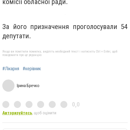
комісії обласної ради.
За його призначення проголосували 54
депутати.
Якщо ви помітили помилку, виділіть необхідний текст і натисніть Ctrl + Enter, щоб
повідомити про це редакцію
#Лікарня
#керівник
Ірина Бречко
0,0
Авторизуйтесь
, щоб оцінити