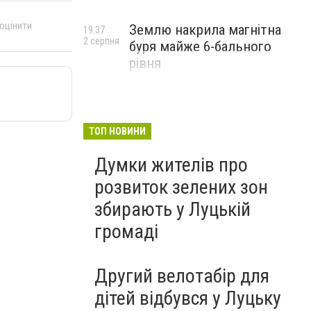
 оцінити
Землю накрила магнітна
19:37
2 серпня
буря майже 6-бального
рівня
ТОП НОВИНИ
Думки жителів про
розвиток зелених зон
збирають у Луцькій
громаді
Другий велотабір для
дітей відбувся у Луцьку