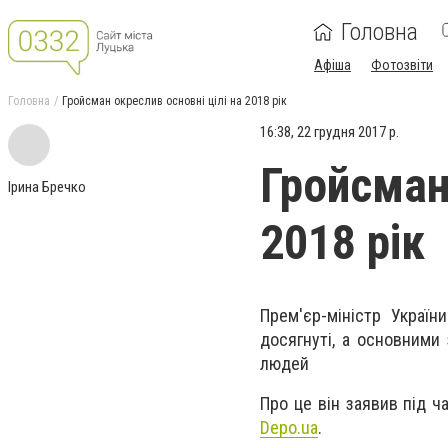
Головна
Афіша
Фотозвіти
Головна
Гройсман окреслив основні цілі на 2018 рік
16:38, 22 грудня 2017 р.
Гройсман 
Ірина Бречко
2018 рік
Прем'єр-міністр Украї
досягнуті, а основними
людей
Про це він заявив під ч
Depo.ua
.