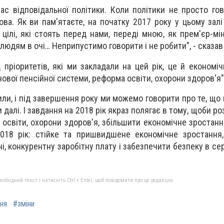
ас відповідальної політики. Коли політики не просто гов
ова. Як ви пам'ятаєте, на початку 2017 року у цьому залі
 цілі, які стоять перед нами, переді мною, як прем'єр-мі
юдям в очі… Неприпустимо говорити і не робити", - сказав
 пріоритетів, які ми закладали на цей рік, це й економіч
ової пенсійної системи, реформа освіти, охорони здоров'я"
или, і під завершення року ми можемо говорити про те, що 
и далі. І завдання на 2018 рік якраз полягає в тому, щоби р
 освіти, охорони здоров'я, збільшити економічне зростанн
018 рік: стійке та пришвидшене економічне зростання
і, конкурентну заробітну плату і забезпечити безпеку в сер
бхідний текст і натисніть Ctrl + Enter, щоб повідомити про це редакцію
ня
#зміни