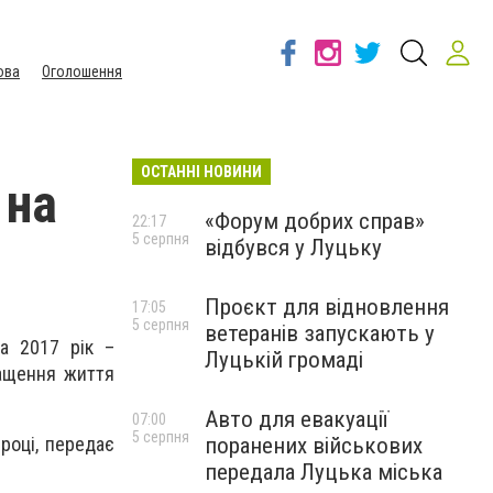
ова
Оголошення
ОСТАННІ НОВИНИ
 на
«Форум добрих справ»
22:17
5 серпня
відбувся у Луцьку
Проєкт для відновлення
17:05
5 серпня
ветеранів запускають у
на 2017 рік –
Луцькій громаді
ращення життя
Авто для евакуації
07:00
5 серпня
поранених військових
році, передає
передала Луцька міська