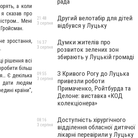
рада
орять, а коли
 я сказав про
Другий велотабір для дітей
21:48
ністром… Мені
3 серпня
відбувся у Луцьку
 Гройсман.
не зростання,
Думки жителів про
16:37
3 серпня
.
розвиток зелених зон
збирають у Луцькій громаді
ці рішення всі
озробити більш
З Кривого Рогу до Луцька
09:55
я… Є декілька
3 серпня
привезли роботи
, дати людям
Примаченко, Ройтбурда та
едині країни",
Делоне: виставка «КОД
колекціонера»
Доступність хірургічного
08:16
3 серпня
відділення обласної дитячої
лікарні перевірили у Луцьку