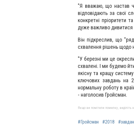
"Я вважаю, що настав ч
відповідають за свої сл
конкретні пріоритети та
дуже важливо дивитися л
Він підкреслив, що "ряд
схвалення рішень щодо н
"У березні ми це окресл
схвалені. І ми будемо йт
якісну та кращу систему
ключових завдань на 2
нормальну роботу в країн
- наголосив Гройсман.
Якщо ви помітили помилку, виділіть нео
#Гройсман
#2018
#завдан