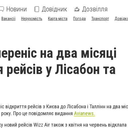
Новини
Довідник
Дозвілля
Вакансії
Нерухомість
Карта міста
Погода
Транспорт
Довідк
переніс на два місяці
 рейсів у Лісабон та
іс відкриття рейсів з Києва до Лісабона і Таллінн на два міс
8 року. Про це повідомляє видання
Avianews.
у новий рейсів Wizz Air також з квітня на червень відклала