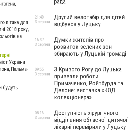
рада
гагена,
Другий велотабір для дітей
21:48
го літака для
3 серпня
відбувся у Луцьку
ні 2018 року,
польотів на
Думки жителів про
16:37
3 серпня
розвиток зелених зон
збирають у Луцькій громаді
терні
іст України
лона, Пальма-
З Кривого Рогу до Луцька
09:55
3 серпня
привезли роботи
Примаченко, Ройтбурда та
и будуть
Делоне: виставка «КОД
колекціонера»
Доступність хірургічного
08:16
3 серпня
відділення обласної дитячої
лікарні перевірили у Луцьку