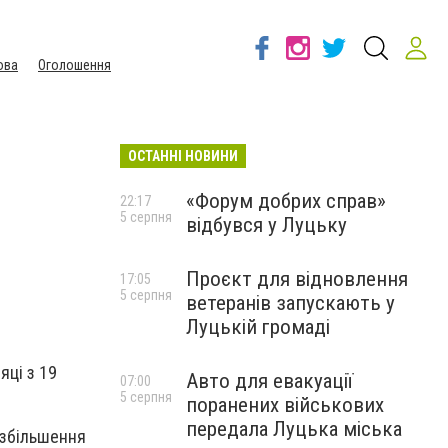
ова
Оголошення
ОСТАННІ НОВИНИ
«Форум добрих справ»
22:17
5 серпня
відбувся у Луцьку
Проєкт для відновлення
17:05
5 серпня
ветеранів запускають у
Луцькій громаді
яці з 19
Авто для евакуації
07:00
5 серпня
поранених військових
передала Луцька міська
 збільшення