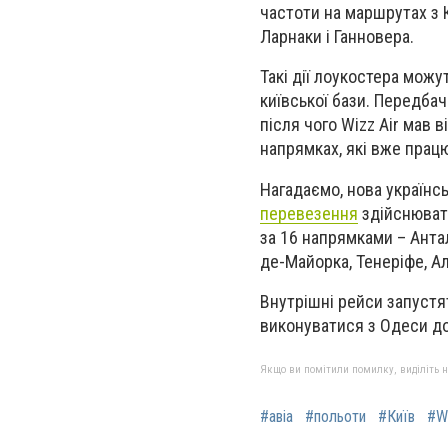
частоти на маршрутах з 
Ларнаки і Ганновера.
Такі дії лоукостера можу
київської бази. Передбач
після чого Wizz Air мав в
напрямках, які вже прац
Нагадаємо, нова українс
перевезення
здійснювати
за 16 напрямками – Антал
де-Майорка, Тенеріфе, Алі
Внутрішні рейси запустят
виконуватися з Одеси до
Якщо ви помітили помилку, виділіть нео
#авіа
#польоти
#Київ
#W