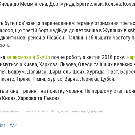
Києва до Меммінгена, Дортмунда, Братислави, Кельна, Копен
ть бути пов'язані з перенесенням терміну отримання третьо
алося, що третій борт надійде до летовища в Жулянах в квіт
ідкрити нові рейси в Лісабон і Таллінн і збільшити частоту 
юють.
ька
авіакомпанія SkyUp
почне роботу з квітня 2018 року.
Чар
муться з Києва, Харкова, Львова, Одеси та інших великих м
ія, Бодрум, Даламан, Шарм-ель-Шейх, Хургада, Тіват, Барсе
канте, Тірана, Ріміні, Бургас, Варна, Ларнака, Дубай.
ь в кінці травня - на початку червня. На першому етапі вон
 Києва, Харкова та Львова.
бхідний текст і натисніть Ctrl + Enter, щоб повідомити про це редакцію
izz
#Air