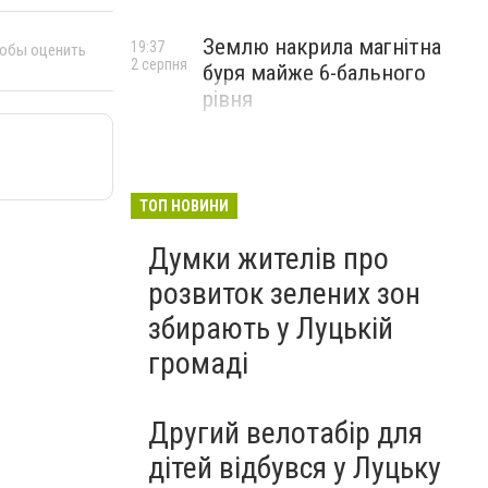
Землю накрила магнітна
19:37
тобы оценить
2 серпня
буря майже 6-бального
рівня
ТОП НОВИНИ
Думки жителів про
розвиток зелених зон
збирають у Луцькій
громаді
Другий велотабір для
дітей відбувся у Луцьку