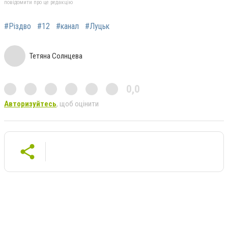
повідомити про це редакцію
#Різдво
#12
#канал
#Луцьк
Тетяна Солнцева
0,0
Авторизуйтесь
, щоб оцінити