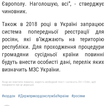
Європолу. Наголошую, всі", - стверджує
чиновник.
Також в 2018 році в Україні запрацює
система попередньої реєстрації для
росіян, які в’їжджають на територію
республіки.
Для проходження процедури
громадяни сусідньої країни повинні
будуть внести особисті дані, перелік яких
визначить МЗС України.
Якщо ви помітили помилку, виділіть необхідний текст і натисніть Ctrl + Enter, щоб
повідомити про це редакцію
#кордон
#ДержприкордонслужбаУкраїни
#росіяни