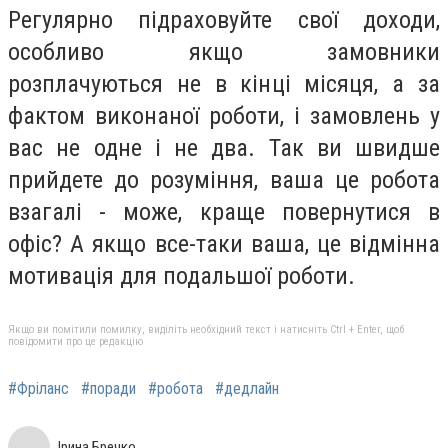
Регулярно підраховуйте свої доходи,
особливо якщо замовники
розплачуються не в кінці місяця, а за
фактом виконаної роботи, і замовлень у
вас не одне і не два. Так ви швидше
прийдете до розуміння, ваша це робота
взагалі - може, краще повернутися в
офіс? А якщо все-таки ваша, це відмінна
мотивація для подальшої роботи.
Якщо ви помітили помилку, виділіть необхідний текст і натисніть Ctrl + Enter, щоб
повідомити про це редакцію
#Фріланс
#поради
#робота
#дедлайн
Ірина Бречко