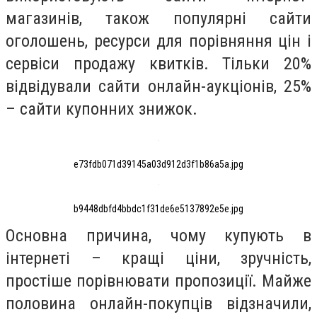
магазинів, також популярні сайти
оголошень, ресурси для порівняння цін і
сервіси продажу квитків. Тільки 20%
відвідували сайти онлайн-аукціонів, 25%
– сайти купонних знижок.
e73fdb071d39145a03d912d3f1b86a5a.jpg
b9448dbfd4bbdc1f31de6e5137892e5e.jpg
Основна причина, чому купують в
інтернеті – кращі ціни, зручність,
простіше порівнювати пропозиції. Майже
половина онлайн-покупців відзначили,