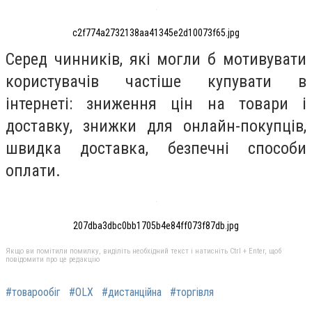
c2f774a2732138aa41345e2d10073f65.jpg
Серед чинників, які могли б мотивувати
користувачів частіше купувати в
інтернеті: зниження цін на товари і
доставку, знижки для онлайн-покупців,
швидка доставка, безпечні способи
оплати.
207dba3dbc0bb1705b4e84ff073f87db.jpg
Якщо ви помітили помилку, виділіть необхідний текст і натисніть Ctrl + Enter, щоб
повідомити про це редакцію
#товарообіг
#OLX
#дистанційна
#торгівля