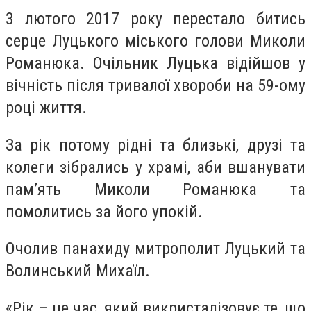
3 лютого 2017 року перестало битись
серце Луцького міського голови Миколи
Романюка. Очільник Луцька відійшов у
вічність після тривалої хвороби на 59-ому
році життя.
За рік потому рідні та близькі, друзі та
колеги зібрались у храмі, аби вшанувати
пам’ять Миколи Романюка та
помолитись за його упокій.
Очолив панахиду митрополит Луцький та
Волинський Михаїл.
«Рік – це час, який викристалізовує те, що