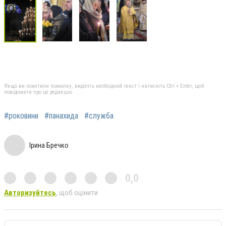
Якщо ви помітили помилку, виділіть необхідний текст і натисніть Ctrl + Enter, щоб
повідомити про це редакцію
#роковини
#панахида
#служба
Ірина Бречко
0,0
Авторизуйтесь
, щоб оцінити