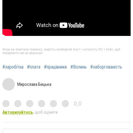
Якщо ви помітили помилку, виділіть необхідний текст і натисніть Ctrl + Enter, щоб
повідомити про це редакцію
#заробітна
#плата
#працівники
#Волинь
#заборгованість
Мирослава Бицька
0,0
Авторизуйтесь
, щоб оцінити