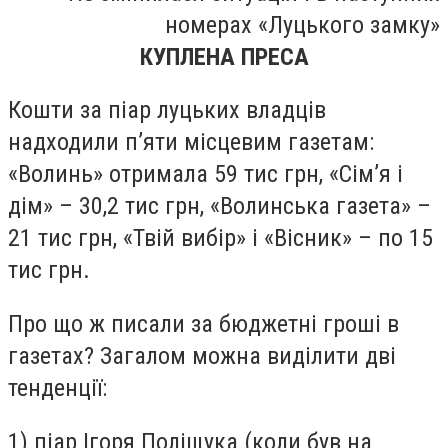
номерах «Луцького замку»
КУПЛЕНА ПРЕСА
Кошти за піар луцьких владців
надходили п’яти місцевим газетам:
«Волинь» отримала 59 тис грн, «Сім’я і
дім» – 30,2 тис грн, «Волинська газета» –
21 тис грн, «Твій вибір» і «Вісник» – по 15
тис грн.
Про що ж писали за бюджетні гроші в
газетах? Загалом можна виділити дві
тенденції:
1) піар Ігоря Поліщука (коли був на