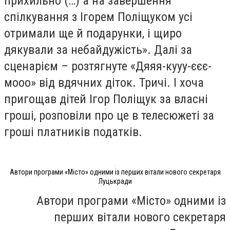
прихильно (…) а на завершення
спілкування з Ігорем Поліщуком усі
отримали ще й подарунки, і щиро
дякували за небайдужість». Далі за
сценарієм – розтягнуте «Дяяя-кууу-єєє-
мооо» від вдячних діток. Тричі. І хоча
пригощав дітей Ігор Поліщук за власні
гроші, розповіли про це в телесюжеті за
гроші платників податків.
Автори програми «Місто» одними із перших вітали нового секретаря
Луцькради
Автори програми «Місто» одними із
перших вітали нового секретаря