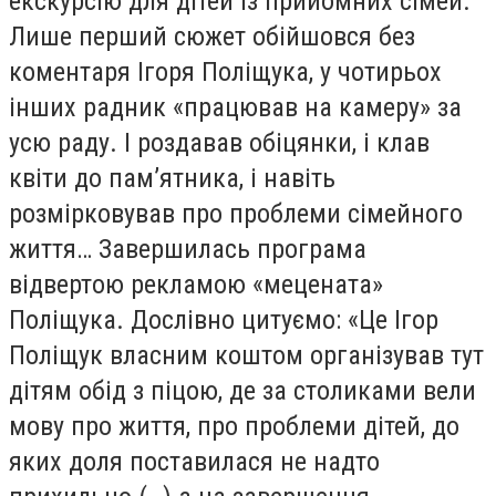
екскурсію для дітей із прийомних сімей.
Лише перший сюжет обійшовся без
коментаря Ігоря Поліщука, у чотирьох
інших радник «працював на камеру» за
усю раду. І роздавав обіцянки, і клав
квіти до пам’ятника, і навіть
розмірковував про проблеми сімейного
життя… Завершилась програма
відвертою рекламою «мецената»
Поліщука. Дослівно цитуємо: «Це Ігор
Поліщук власним коштом організував тут
дітям обід з піцою, де за столиками вели
мову про життя, про проблеми дітей, до
яких доля поставилася не надто