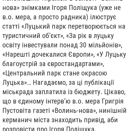
нова» знімками Ігоря Поліщука (уже не
в.о. мера, а просто радника) ілюструє
статті «Луцький парк перетворюється на
туристичний об’єкт», «За рік в луцьку
освіту інвестували понад 30 мільйонів»,
«Нарешті дочекалися Європи», «У Луцьку
благоустрій за євростандартами»,
«Центральний парк стане окрасою
Луцька»… Нагадаємо, за ці публікації
міськрада заплатила із бюджету. Цікаво,
що в єдиному інтерв’ю в.о. мера Григрія
Пустовіта газеті «Волинь-нова», нинішній
керманич міста знаходить привід, аби
розповісти про Ігоря Поліщука.