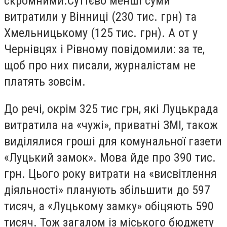
скромними.Суттєво менші суми
витратили у Вінниці (230 тис. грн) та
Хмельницькому (125 тис. грн). А от у
Чернівцях і Рівному повідомили: за те,
щоб про них писали, журналістам не
платять зовсім.
До речі, окрім 325 тис грн, які Луцькрада
витратила на «чужі», приватні ЗМІ, також
виділялися гроші для комунальної газети
«Луцький замок». Мова йде про 390 тис.
грн. Цього року витрати на «висвітлення
діяльності» планують збільшити до 597
тисяч, а «Луцькому замку» обіцяють 590
тисяч. Тож загалом із міського бюджету