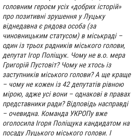
головним героєм усіх «добрих історій»
про позитивні зрушення у Луцьку
віднедавна є рядова особа (за
чиновницьким статусом) в міськраді –
один із трьох радників міського голови,
депутат Ігор Поліщук. Чому не в.о. мера
Григорій Пустовіт? Чому не хтось із
заступників міського голови? А ще краще
– чому не кожен із 42 депутатів рівною
мірою, адже усі вони – однакові в правах
представники ради? Відповідь насправді
– очевидна. Команда УКРОПу вже
оголосила Ігоря Поліщука кандидатом на
посаду Луцького міського голови. І