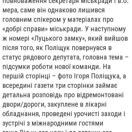
повноваження секретаря міськради і в.о.
мера, саме він однаково лишився
головним спікером у матеріалах про
«добрі справи» міськради. У наступному
ж номері «Луцького замку», який вийшов
після того, як Поліщук повернувся в
статус рядового депутата, головна тема –
підсумки роботи нової команди. На
першій сторінці – фото Ігоря Поліщука, а
всередині газети три сторінки займає
детальна розповідь про відремонтовані
двори/дороги, закуплене в лікарні
обладнання, проведені урочисті заходи і
зустрічі з міжнародними гостями