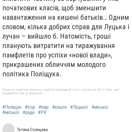
початкових класів, щоб зменшити
навантаження на кишені батьків… Одним
словом, кілька добрих справ для Луцька і
лучан – вийшло б. Натомість, гроші
планують витратити на тиражування
памфлетів про успіхи «нової влади»,
прикрашених обличчям молодого
політика Поліщука.
Якщо ви помітили помилку, виділіть необхідний текст і натисніть Ctrl + Enter, щоб
повідомити про це редакцію
#Поліщук
#Ігор
#піар
#кошти
#Луцької
#міської
#міської
#ради
#PR
Тетяна Солнцева