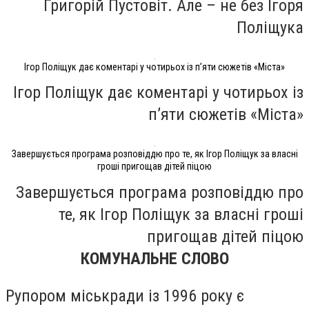
Григорій Пустовіт. Але – не без Ігоря
Поліщука
Ігор Поліщук дає коментарі у чотирьох із п’яти сюжетів «Міста»
Ігор Поліщук дає коментарі у чотирьох із
п’яти сюжетів «Міста»
Завершується програма розповіддю про те, як Ігор Поліщук за власні
гроші пригощав дітей піцою
Завершується програма розповіддю про
те, як Ігор Поліщук за власні гроші
пригощав дітей піцою
КОМУНАЛЬНЕ СЛОВО
Рупором міськради із 1996 року є