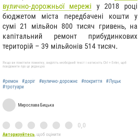
вулично-дорожньої мережі
у 2018 році
бюджетом міста передбачені кошти у
сумі 21 мільйон 800 тисяч гривень, на
капітальний ремонт прибудинкових
територій – 39 мільйонів 514 тисяч.
Якщо ви помітили помилку, виділіть необхідний текст і натисніть Ctrl + Enter, щоб
повідомити про це редакцію
#ремон
#доріг
#вулично-дорожнє
#покриття
#Луцьк
#тротуари
Мирослава Бицька
0,0
Авторизуйтесь
, щоб оцінити