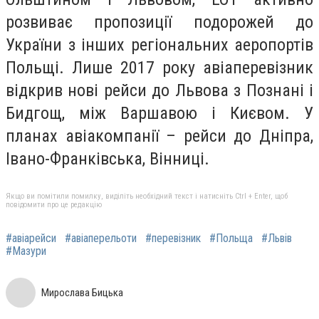
розвиває пропозиції подорожей до
України з інших регіональних аеропортів
Польщі. Лише 2017 року авіаперевізник
відкрив нові рейси до Львова з Познані і
Бидгощ, між Варшавою і Києвом. У
планах авіакомпанії – рейси до Дніпра,
Івано-Франківська, Вінниці.
Якщо ви помітили помилку, виділіть необхідний текст і натисніть Ctrl + Enter, щоб
повідомити про це редакцію
#авіарейси
#авіаперельоти
#перевізник
#Польща
#Львів
#Мазури
Мирослава Бицька