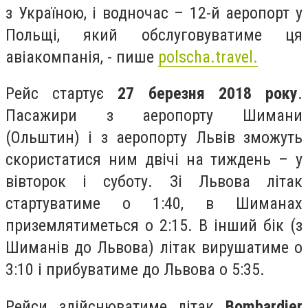
з Україною, і водночас – 12-й аеропорт у
Польщі, який обслуговуватиме ця
авіакомпанія, - пише
polscha.travel.
Рейс стартує
27 березня 2018 року
.
Пасажири з аеропорту Шимани
(Ольштин) і з аеропорту Львів зможуть
скористатися ним двічі на тиждень – у
вівторок і суботу. Зі Львова літак
стартуватиме о 1:40, в Шиманах
приземлятиметься о 2:15. В інший бік (з
Шиманів до Львова) літак вирушатиме о
3:10 і прибуватиме до Львова о 5:35.
Рейси здійснюватиме літак
Bombardier