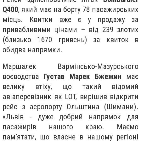
Q400
, який має на борту 78 пасажирських
місць. Квитки вже є у продажу за
привабливими цінами – від 239 злотих
(близько 1670 гривень) за квиток в
обидва напрямки.
Маршалек Вармінсько-Мазурського
воєводства
Густав Марек Бжежин
має
велику втіху, що такий відомий
авіаперевізник як LOT, вирішив відкрити
рейс з аеропорту Ольштина (Шимани).
«Львів - дуже добрий напрямок для
пасажирів нашого краю. Маємо
пам’ятати, що власне в нашому регіоні