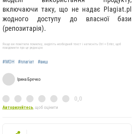
включаючи таку, що не надає Plagiat.pl
жодного доступу до власної бази
(репозитарія).
Якщо ви помітили помилку, виділіть необхідний текст і натисніть Ctrl + Enter, щоб
повідомити про це редакцію
#МОН
#плагіат
#виш
Ірина Бречко
0,0
Авторизуйтесь
, щоб оцінити