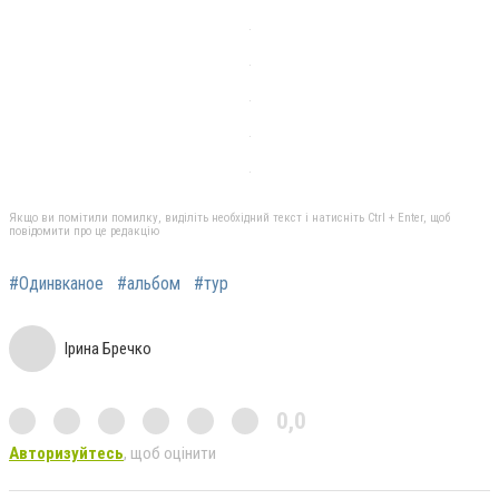
Якщо ви помітили помилку, виділіть необхідний текст і натисніть Ctrl + Enter, щоб
повідомити про це редакцію
#Одинвканое
#альбом
#тур
Ірина Бречко
0,0
Авторизуйтесь
, щоб оцінити