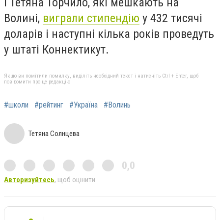
і Тетяна Торчило, які мешкають на
Волині,
виграли стипендію
у 432 тисячі
доларів і наступні кілька років проведуть
у штаті Коннектикут.
Якщо ви помітили помилку, виділіть необхідний текст і натисніть Ctrl + Enter, щоб
повідомити про це редакцію
#школи
#рейтинг
#Україна
#Волинь
Тетяна Солнцева
0,0
Авторизуйтесь
, щоб оцінити