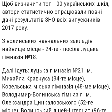
Щоб визначити топ-100 українських шкіл,
автори статистично опрацювали повні
дані результатів ЗНО всіх випускників
2017 року.
З волинських навчальних закладів
найвище місце - 24-те - посіла луцька
гімназія №18.
Далі ідуть: луцька гімназія №21 ім.
Михайла Кравчука (34-те місце),
Ковельська міська гімназія (48-ме місце),
Володимир-Волинська гімназія ім.
Олександра Цинкаловського (52-ге
місце), Волинський ліцей-інтернат (96-те