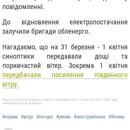
повідомленні.
До відновлення електропостачання
залучили бригади обленерго.
Нагадаємо, що на 31 березня - 1 квітня
синоптики передавали дощі та
поривчастий вітер. Зокрема 1 квітня
передбачали посилення південного
вітру.
Якщо ви помітили помилку, виділіть необхідний текст і натисніть Ctrl + Enter, щоб
повідомити про це редакцію
#пориви
#вітру
#погодні
#умови
#знеструмлення
#Волинь