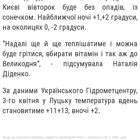
Києві вівторок буде без опадів, із
сонечком. Найближчої ночі +1,+2 градуси,
на околицях 0, -2 градуси.
"Надалі ще й ще теплішатиме і можна
буде грітися, вбирати вітамін і так аж до
Великодня", - підсумувала Наталія
Діденко.
За даними Українського Гідрометцентру,
3-го квітня у Луцьку температура вдень
становитиме +11+13, вночі +2.
Якщо ви помітили помилку, виділіть необхідний текст і натисніть Ctrl + Enter, щоб