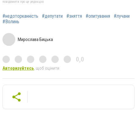
повідомити про це редакцію
#недоторканність
#депутати
#зняття
#опитування
#лучани
#Волинь
Мирослава Бицька
0,0
Авторизуйтесь
, щоб оцінити