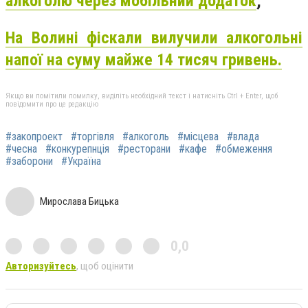
алкоголю через мобільний додаток
;
На Волині фіскали вилучили алкогольні
напої на суму майже 14 тисяч гривень.
Якщо ви помітили помилку, виділіть необхідний текст і натисніть Ctrl + Enter, щоб
повідомити про це редакцію
#закопроект
#торгівля
#алкоголь
#місцева
#влада
#чесна
#конкурепнція
#ресторани
#кафе
#обмеження
#заборони
#Україна
Мирослава Бицька
0,0
Авторизуйтесь
, щоб оцінити