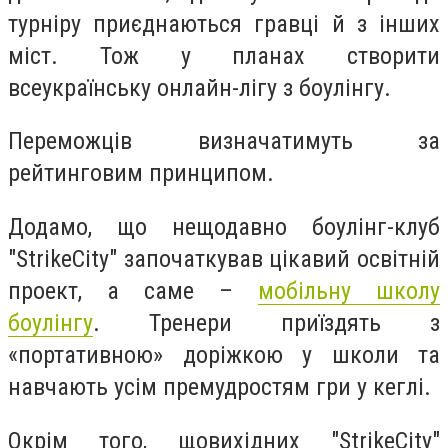
турніру приєднаються гравці й з інших
міст. Тож у планах створити
всеукраїнську онлайн-лігу з боулінгу.
Переможців визначатимуть за
рейтинговим принципом.
Додамо, що нещодавно боулінг-клуб
"StrikeCity" започаткував цікавий освітній
проект, а саме –
мобільну школу
боулінгу
. Тренери приїздять з
«портативною» доріжкою у школи та
навчають усім премудростям гри у кеглі.
Окрім того, щовихідних "StrikeCity"