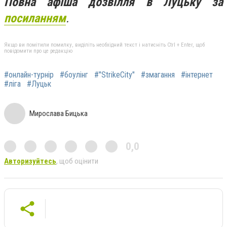
Повна афіша дозвілля в Луцьку за
посиланням
.
Якщо ви помітили помилку, виділіть необхідний текст і натисніть Ctrl + Enter, щоб
повідомити про це редакцію
#онлайн-турнір
#боулінг
#"StrikeCity"
#змагання
#інтернет
#ліга
#Луцьк
Мирослава Бицька
0,0
Авторизуйтесь
, щоб оцінити