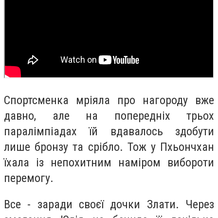
Спортсменка мріяла про нагороду вже
давно, але на попередніх трьох
паралімпіадах їй вдавалось здобути
лише бронзу та срібло. Тож у Пхьончхан
їхала із непохитним наміром вибороти
перемогу.
Все - заради своєї дочки Злати. Через