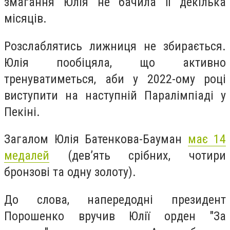
змагання Юлія не бачила її декілька
місяців.
Розслаблятись лижниця не збирається.
Юлія пообіцяла, що активно
тренуватиметься, аби у 2022-ому році
виступити на наступній Паралімпіаді у
Пекіні.
Загалом Юлія Батенкова-Бауман
має 14
медалей
(дев’ять срібних, чотири
бронзові та одну золоту).
До слова, напередодні президент
Порошенко вручив Юлії орден "За