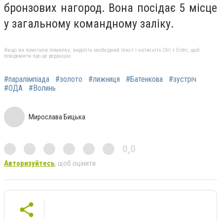
бронзових нагород. Вона посідає 5 місце
у загальному командному заліку.
Якщо ви помітили помилку, виділіть необхідний текст і натисніть Ctrl + Enter, щоб
повідомити про це редакцію
#паралімпіада
#золото
#лижниця
#Батенкова
#зустріч
#ОДА
#Волинь
Мирослава Бицька
0,0
Авторизуйтесь
, щоб оцінити