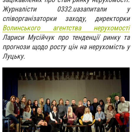
Журналісти 0332.
ua
запитали у
співорганізаторки заходу, директорки
Волинського агентства нерухомості
Ларис
и
Мусійчук
про тенденції ринку та
прогнози щодо росту цін на нерухомість у
Луцьку.