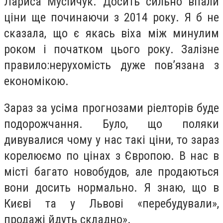
Лариса Мусійчук. Досить сильно впали
ціни ще починаючи з 2014 року. Я б не
сказала, що є якась віха між минулим
роком і початком цього року. Залізне
правило:нерухомість дуже пов’язана з
економікою.
Зараз за усіма прогнозами ріелторів буде
подорожчання. Було, що поляки
дивувалися чому у нас такі ціни, то зараз
корелюємо по цінах з Європою. В нас в
місті багато новобудов, але продаються
вони досить нормально. Я знаю, що в
Києві та у Львові «перебудували»,
продажі йдуть складно».