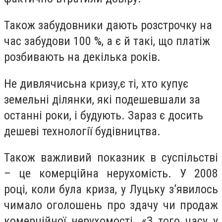
Також забудовники дають розстрочку на
час забудови 100 %, а є й такі, що платіж
розбивають на декілька років.
Не дивлячисьна кризу,є ті, хто купує
земельні ділянки, які подешевшали за
останні роки, і будують. Зараз є досить
дешеві технології будівництва.
Також важливий показник в суспільстві
– це комерційна нерухомість. У 2008
році, коли була криза, у Луцьку з
’
явилось
чимало оголошень про здачу чи продаж
комерційної нерухомості.
«
З того часу у