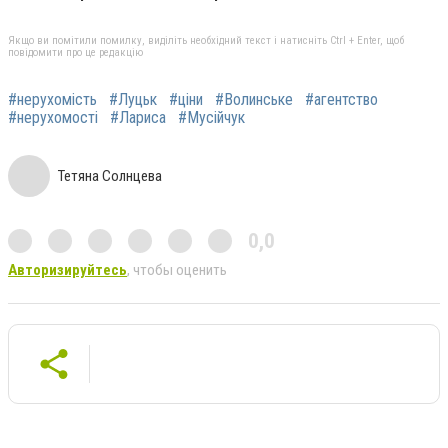
Якщо ви помітили помилку, виділіть необхідний текст і натисніть Ctrl + Enter, щоб
повідомити про це редакцію
#нерухомість
#Луцьк
#ціни
#Волинське
#агентство
#нерухомості
#Лариса
#Мусійчук
Тетяна Солнцева
0,0
Авторизируйтесь
, чтобы оценить