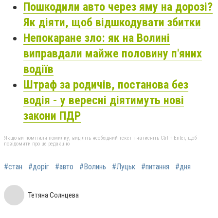
Пошкодили авто через яму на дорозі?
Як діяти, щоб відшкодувати збитки
Непокаране зло: як на Волині
виправдали майже половину п'яних
водіїв
Штраф за родичів, постанова без
водія - у вересні діятимуть нові
закони ПДР
Якщо ви помітили помилку, виділіть необхідний текст і натисніть Ctrl + Enter, щоб
повідомити про це редакцію
#стан
#доріг
#авто
#Волинь
#Луцьк
#питання
#дня
Тетяна Солнцева