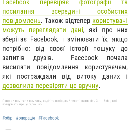
Facebook перевіряє фотографії та
посилання всередині особистих
повідомлень
. Також відтепер
користувачі
можуть переглядати дані
, які про них
зберігає Facebook, і змінювати їх, якщо
потрібно: від своєї історії пошуку до
запитів друзів.
Facebook почала
висилати повідомлення користувачам,
які постраждали від витоку даних і
дозволила перевіряти це вручну
.
Якщо ви помітили помилку, виділіть необхідний текст і натисніть Ctrl + Enter, щоб
повідомити про це редакцію
#збір
#операція
#Facebook