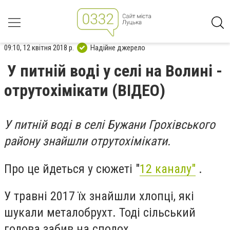
09:10, 12 квітня 2018 р.
Надійне джерело
У питній воді у селі на Волині -
отрутохімікати (ВІДЕО)
У питній воді в селі Бужани Грохівського
району знайшли отрутохімікати.
Про це йдеться у сюжеті "
12 каналу"
.
У травні 2017 їх знайшли хлопці, які
шукали металобрухт. Тоді сільський
голова забив на сполох.