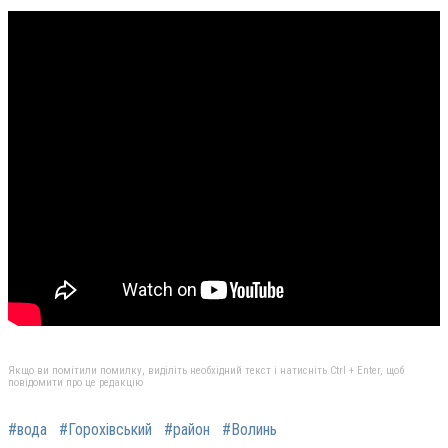
Якщо ви помітили помилку, виділіть необхідний текст і натисніть Ctrl + Enter, щоб
повідомити про це редакцію
#вода
#Горохівський
#район
#Волинь