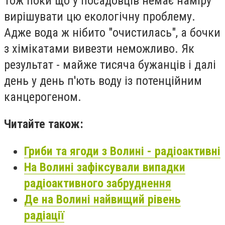
Тож поки що у посадовців немає наміру
вирішувати цю екологічну проблему.
Адже вода ж нібито "очистилась", а бочки
з хімікатами вивезти неможливо. Як
результат - майже тисяча бужанців і далі
день у день п'ють воду із потенційним
канцерогеном.
Читайте також:
Гриби та ягоди з Волині - радіоактивні
На Волині зафіксували випадки
радіоактивного забруднення
Де на Волині найвищий рівень
радіації