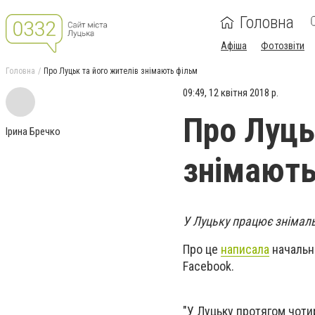
Головна
Афіша
Фотозвіти
Головна
Про Луцьк та його жителів знімають фільм
09:49, 12 квітня 2018 р.
Про Луць
Ірина Бречко
знімають
У Луцьку працює знімаль
Про це
написала
начальни
Facebook.
"У Луцьку протягом чоти