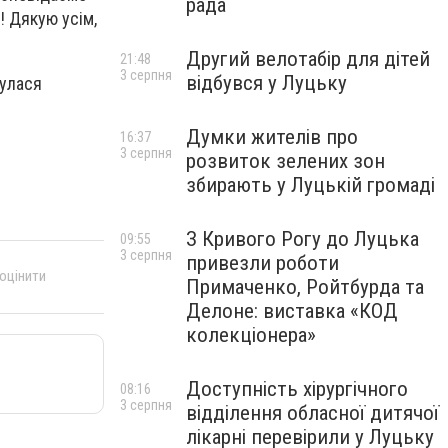
рада
! Дякую усім,
Другий велотабір для дітей
21:48
3 серпня
відбувся у Луцьку
булася
Думки жителів про
16:37
3 серпня
розвиток зелених зон
збирають у Луцькій громаді
З Кривого Рогу до Луцька
09:55
3 серпня
привезли роботи
 оцінити
Примаченко, Ройтбурда та
Делоне: виставка «КОД
колекціонера»
Доступність хірургічного
08:16
3 серпня
відділення обласної дитячої
лікарні перевірили у Луцьку