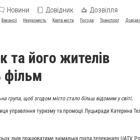
Новини
Довідник
Дозвілля
Вакансії
Нерухомість
Карта міста
Погода
Транспорт
Довідк
к та його жителів
 фільм
на група, щоб згодом місто стало більш відомим у світі.
ця управління туризму та промоції Луцькради Катерина Тел
рьох днів працюватиме знімальна група телеканалу UATV. Р