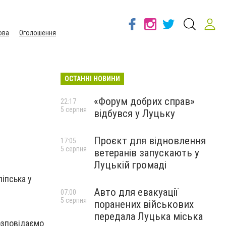
ова
Оголошення
ОСТАННІ НОВИНИ
«Форум добрих справ»
22:17
5 серпня
відбувся у Луцьку
Проєкт для відновлення
17:05
5 серпня
ветеранів запускають у
Луцькій громаді
іпська у
Авто для евакуації
07:00
5 серпня
поранених військових
передала Луцька міська
озповідаємо