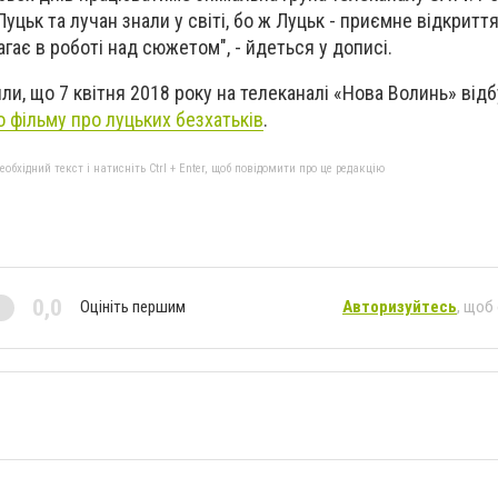
Луцьк та лучан знали у світі, бо ж Луцьк - приємне відкриття
гає в роботі над сюжетом", - йдеться у дописі.
ли, що 7 квітня 2018 року на телеканалі «Нова Волинь» від
о фільму про луцьких безхатьків
.
бхідний текст і натисніть Ctrl + Enter, щоб повідомити про це редакцію
0,0
Оцініть першим
Авторизуйтесь
, щоб