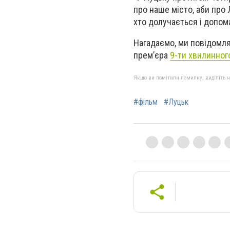
про наше місто, аби про 
хто долучається і допома
Нагадаємо, ми повідомля
прем’єра
9-ти хвилинног
Якщо ви помітили помилку, виділіть нео
#фільм
#Луцьк