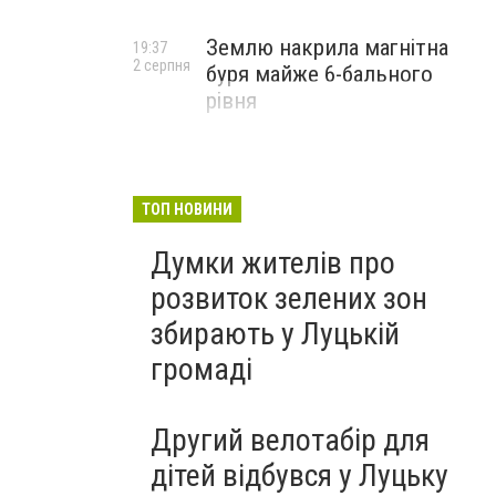
Землю накрила магнітна
19:37
2 серпня
буря майже 6-бального
рівня
ТОП НОВИНИ
Думки жителів про
розвиток зелених зон
збирають у Луцькій
громаді
Другий велотабір для
дітей відбувся у Луцьку