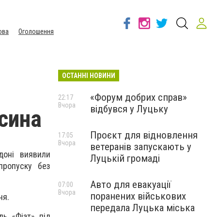
ова
Оголошення
ОСТАННІ НОВИНИ
«Форум добрих справ»
22:17
Вчора
відбувся у Луцьку
сина
Проєкт для відновлення
17:05
Вчора
ветеранів запускають у
рдоні виявили
Луцькій громаді
пропуску без
Авто для евакуації
07:00
Вчора
поранених військових
ня.
передала Луцька міська
ль «Фіат» під