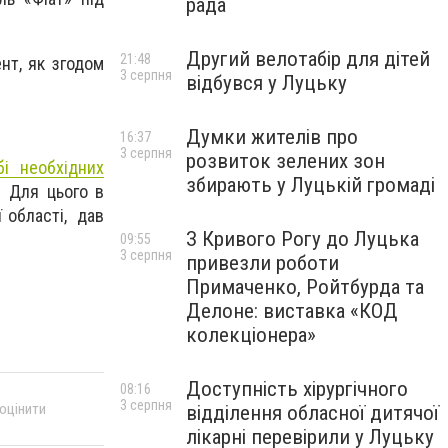
рада
Другий велотабір для дітей
21:48
нт, як згодом
3 серпня
відбувся у Луцьку
Думки жителів про
16:37
3 серпня
розвиток зелених зон
і необхідних
збирають у Луцькій громаді
. Для цього в
 області, дав
З Кривого Рогу до Луцька
09:55
3 серпня
привезли роботи
Примаченко, Ройтбурда та
Делоне: виставка «КОД
колекціонера»
Доступність хірургічного
08:16
3 серпня
 оцінити
відділення обласної дитячої
лікарні перевірили у Луцьку