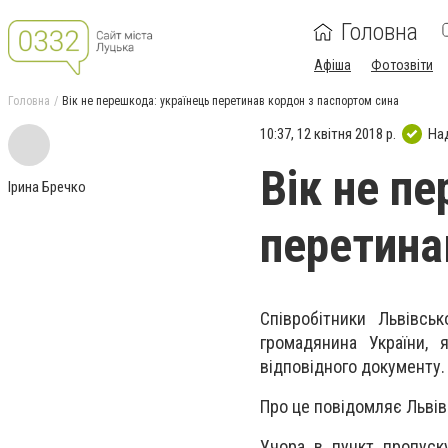
Головна
Афіша
Фотозвіти
Головна
Вік не перешкода: українець перетинав кордон з паспортом сина
10:37, 12 квітня 2018 р.
На
Вік не п
Ірина Бречко
перетина
Співробітники Львівсь
громадянина України, 
відповідного документу.
Про це повідомляє Львів
Учора в пункт пропуску