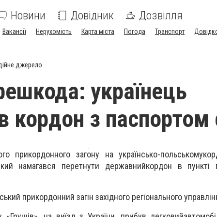
Новини
Довідник
Дозвілля
Вакансії
Нерухомість
Карта міста
Погода
Транспорт
Довідк
дійне джерело
ерешкода: українець
в кордон з паспортом 
кого прикордонного загону на українсько-польськомуко
який намагався перетнути державнийкордон в пункті 
ський прикордонний загін західного регіонального управлін
 «Грушів», на виїзд з України, прибув легковийавтомобі