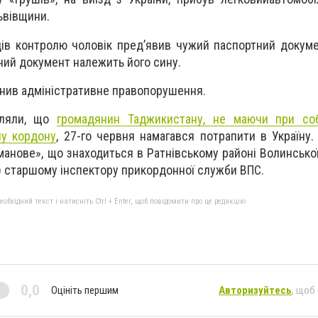
ьвівщини.
дів контролю чоловік пред’явив чужий паспортний докуме
ний документ належить його сину.
инив адміністративне правопорушення.
мляли, що
громадянин Таджикистану, не маючи при соб
ну кордону
, 27-го червня намагався потрапити в Україну
анове», що знаходиться в Ратнівському районі Волинської
) старшому інспектору прикордонної служби ВПС.
бхідний текст і натисніть Ctrl + Enter, щоб повідомити про це редакцію
0,0
Оцініть першим
Авторизуйтесь
, щоб