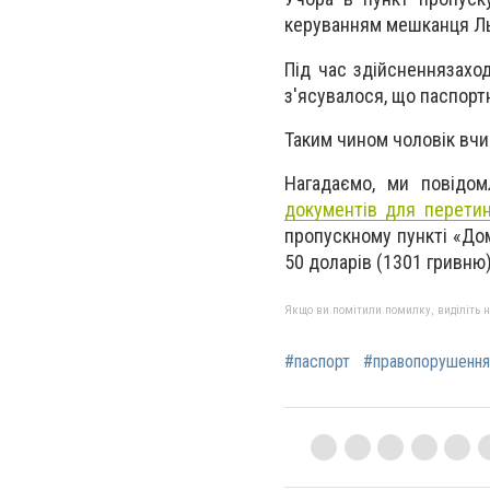
керуванням мешканця Л
Під час здійсненнязахо
з'ясувалося, що паспорт
Таким чином чоловік вч
Нагадаємо, ми повідо
документів для перети
пропускному пункті «Дом
50 доларів (1301 гривню
Якщо ви помітили помилку, виділіть нео
#паспорт
#правопорушення