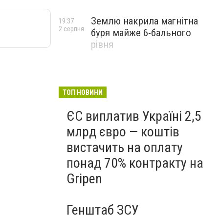
Землю накрила магнітна
19:37
2 серпня
буря майже 6-бального
рівня
ТОП НОВИНИ
ЄС виплатив Україні 2,5
млрд євро — коштів
вистачить на оплату
понад 70% контракту на
Gripen
Генштаб ЗСУ