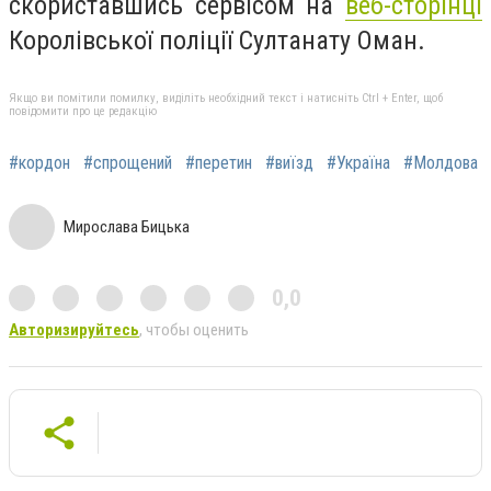
скориставшись сервісом на
веб-сторінці
Королівської поліції Султанату Оман.
Якщо ви помітили помилку, виділіть необхідний текст і натисніть Ctrl + Enter, щоб
повідомити про це редакцію
#кордон
#спрощений
#перетин
#виїзд
#Україна
#Молдова
Мирослава Бицька
0,0
Авторизируйтесь
, чтобы оценить