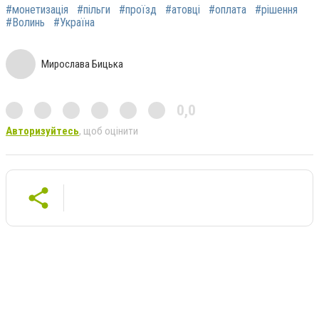
#монетизація
#пільги
#проїзд
#атовці
#оплата
#рішення
#Волинь
#Україна
Мирослава Бицька
0,0
Авторизуйтесь
, щоб оцінити