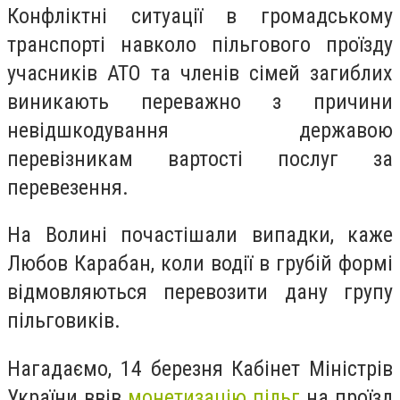
Конфліктні ситуації в громадському
транспорті навколо пільгового проїзду
учасників АТО та членів сімей загиблих
виникають переважно з причини
невідшкодування державою
перевізникам вартості послуг за
перевезення.
На Волині почастішали випадки, каже
Любов Карабан, коли водії в грубій формі
відмовляються перевозити дану групу
пільговиків.
Нагадаємо, 14 березня Кабінет Міністрів
України ввів
монетизацію пільг
на проїзд