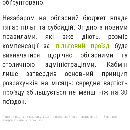
обґрунтовано.
Незабаром на обласний бюджет впаде
тягар пільг та субсидій. Згідно з новими
правилами, які вже діють, розмір
компенсації за
пільговий проїзд
буде
визначатися щорічно обласними та
столичною адміністраціями. Кабмін
лише затвердив основний принцип
розрахунків на місяць: середня вартість
проїзду збільшується не менш ніж на 30
поїздок.
Якщо ви помітили помилку, виділіть необхідний текст і натисніть Ctrl + Enter, щоб
повідомити про це редакцію