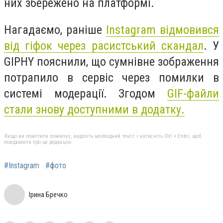
них збережено на платформі.
Нагадаємо, раніше
Instagram відмовився
від гіфок через расистський скандал
. У
GIPHY пояснили, що cумнівне зображення
потрапило в сервіс через помилки в
системі модерації. Згодом
GIF-файли
стали знову доступними в додатку.
Якщо ви помітили помилку, виділіть необхідний текст і натисніть Ctrl + Enter, щоб
повідомити про це редакцію
#Instagram
#фото
Ірина Бречко