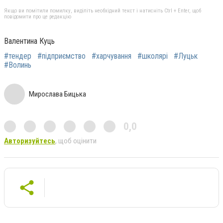
Якщо ви помітили помилку, виділіть необхідний текст і натисніть Ctrl + Enter, щоб
повідомити про це редакцію
Валентина Куць
#тендер
#підприємство
#харчування
#школярі
#Луцьк
#Волинь
Мирослава Бицька
0,0
Авторизуйтесь
, щоб оцінити