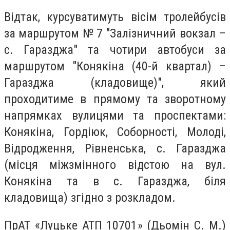
Відтак, курсуватимуть вісім тролейбусів
за маршрутом № 7 "Залізничний вокзал –
с. Гаразджа" та чотири автобуси за
маршрутом "Конякіна (40-й квартал) –
Гаразджа (кладовище)", який
проходитиме в прямому та зворотному
напрямках вулицями та проспектами:
Конякіна, Гордіюк, Соборності, Молоді,
Відродження, Рівненська, с. Гаразджа
(місця міжзмінного відстою на вул.
Конякіна та в с. Гаразджа, біля
кладовища) згідно з розкладом.
ПрАТ «Луцьке АТП 10701» (Дьомін С. М.)