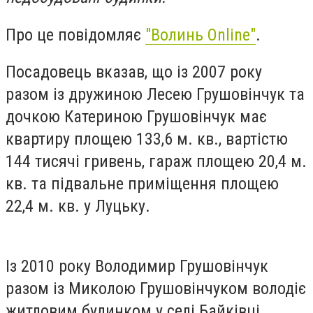
Про це повідомляє
"Волинь Online"
.
Посадовець вказав, що із 2007 року
разом із дружиною Лесею Грушовінчук та
дочкою Катериною Грушовінчук має
квартиру площею 133,6 м. кв., вартістю
144 тисячі гривень, гараж площею 20,4 м.
кв. та підвальне приміщення площею
22,4 м. кв. у Луцьку.
Із 2010 року Володимир Грушовінчук
разом із Миколою Грушовінчуком володіє
житловим будинком у селі Байківці