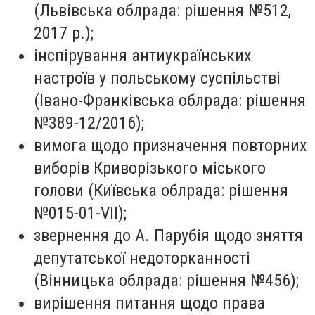
(Львівська облрада: рішення №512,
2017 р.);
інспірування антиукраїнських
настроїв у польському суспільстві
(Івано-Франківська облрада: рішення
№389-12/2016);
вимога щодо призначення повторних
виборів Криворізького міського
голови (Київська облрада: рішення
№015-01-VII);
звернення до А. Парубія щодо зняття
депутатської недоторканності
(Вінницька облрада: рішення №456);
вирішення питання щодо права