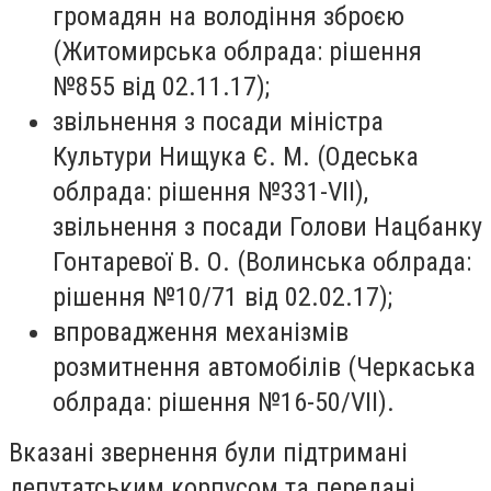
громадян на володіння зброєю
(Житомирська облрада: рішення
№855 від 02.11.17);
звільнення з посади міністра
Культури Нищука Є. М. (Одеська
облрада: рішення №331-VII),
звільнення з посади Голови Нацбанку
Гонтаревої В. О. (Волинська облрада:
рішення №10/71 від 02.02.17);
впровадження механізмів
розмитнення автомобілів (Черкаська
облрада: рішення №16-50/VII).
Вказані звернення були підтримані
депутатським корпусом та передані