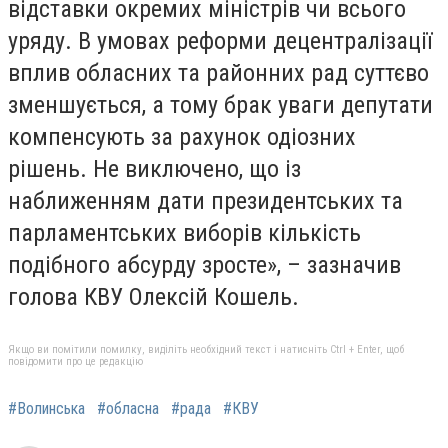
відставки окремих міністрів чи всього
уряду. В умовах реформи децентралізації
вплив обласних та районних рад суттєво
зменшується, а тому брак уваги депутати
компенсують за рахунок одіозних
рішень. Не виключено, що із
наближенням дати президентських та
парламентських виборів кількість
подібного абсурду зросте», – зазначив
голова КВУ Олексій Кошель.
Якщо ви помітили помилку, виділіть необхідний текст і натисніть Ctrl + Enter, щоб
повідомити про це редакцію
#Волинська
#обласна
#рада
#КВУ