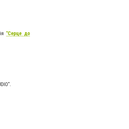
ція
"Серце до
DIO".