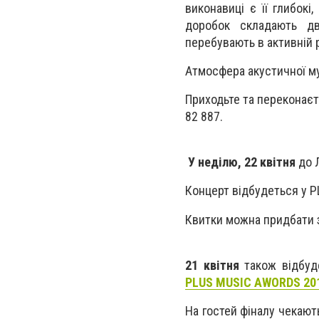
виконавиці є її глибокі
доробок складають дв
перебувають в активній 
Атмосфера акустичної муз
Приходьте та переконаєт
82 887.
У неділю, 22 квітня
до Л
Концерт відбудеться у РЦ
Квитки можна придбати з
21 квітня
також відбуд
PLUS MUSIC AWORDS 201
На гостей фіналу чекают