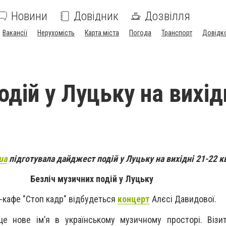
Новини
Довідник
Дозвілля
Вакансії
Нерухомість
Карта міста
Погода
Транспорт
Довідк
дій у Луцьку на вихід
ua
підготувала дайджест подій у Луцьку на вихідні 21-22 к
Безліч музичних подій у Луцьку
-кафе "Стоп кадр" відбудеться
концерт
Алєсі Давидової.
е нове ім’я в українському музичному просторі. Візи