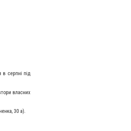
 в серпні під
автори власних
енка, 30 а).