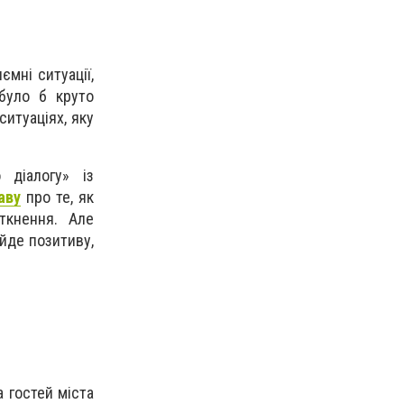
мні ситуації,
 було б круто
ситуаціях, яку
діалогу» із
аву
про те, як
ткнення. Але
йде позитиву,
а гостей міста