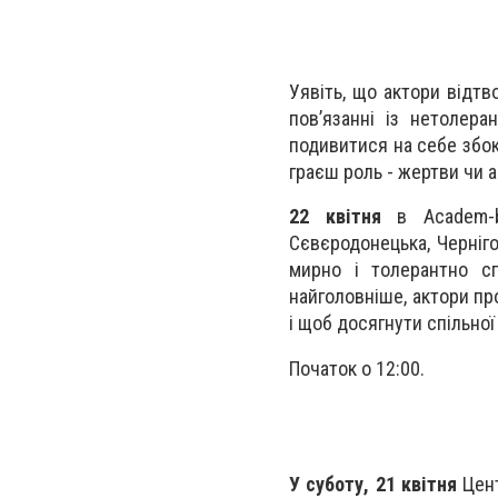
Уявіть, що актори відтв
пов’язанні із нетолера
подивитися на себе збок
граєш роль - жертви чи 
22 квітня
в Academ-bu
Сєвєродонецька, Черніг
мирно і толерантно сп
найголовніше, актори пр
і щоб досягнути спільної
Початок о 12:00.
У суботу, 21 квітня
Цент