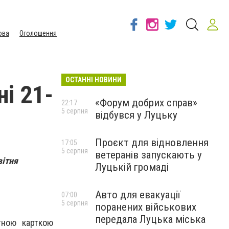
ова
Оголошення
ОСТАННІ НОВИНИ
ні 21-
«Форум добрих справ»
22:17
5 серпня
відбувся у Луцьку
Проєкт для відновлення
17:05
5 серпня
ветеранів запускають у
вітня
Луцькій громаді
Авто для евакуації
07:00
5 серпня
поранених військових
передала Луцька міська
тною карткою