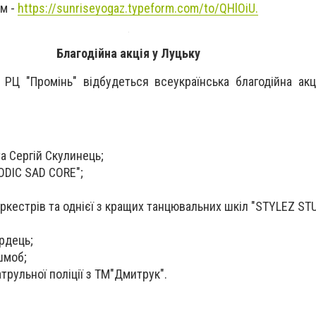
ям -
https://sunriseyogaz.typeform.com/to/QHlOiU.
Благодійна акція у Луцьку
РЦ "Промінь" відбудеться всеукраїнська благодійна ак
а Сергій Скулинець;
ODIC SAD CORE";
ркестрів та однієї з кращих танцювальних шкіл "STYLEZ STU
рдець;
шмоб;
трульної поліції з ТМ"Дмитрук".