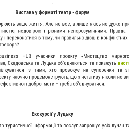
Вистава у форматі театр - форум
орюють ваше життя. Але не все, а лише якісь не дуже приє
нтністю, недовірою і різними непорозуміннями. Правда
у і переконатися в тому, чи правильно дієш в конфліктних 
агресора?
siness HUB учасники проекту «Мистецтво мирного 
ова, Скадовська та Луцька об'єднаються та покажуть
вист
ілкуватися із тими, хто провокує на суперечки та зі
оекту наочно продемонструють, що з негативу ніколи не ви
 ефективної і доброї мети – треба об’єднуватися.
Екскурсії у Луцьку
р туристичної інформації та послуг запрошує усіх лучан т