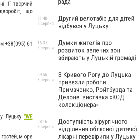
рада
ні. Її творчий
деоробіт, що
Другий велотабір для дітей
21:48
3 серпня
відбувся у Луцьку
Думки жителів про
ом +38(095) 61
16:37
3 серпня
розвиток зелених зон
збирають у Луцькій громаді
З Кривого Рогу до Луцька
09:55
3 серпня
привезли роботи
Примаченко, Ройтбурда та
Делоне: виставка «КОД
колекціонера»
 у Луцьку
"WE
Доступність хірургічного
08:16
3 серпня
відділення обласної дитячої
лікарні перевірили у Луцьку
гостей, м оре