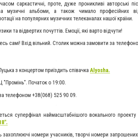
, часом саркастичні, проте, дуже проникливі авторські піс
а музичні альбоми, а також чимало професійних ві
ротації на популярних музичних телеканалах нашої країни.
ики та відвертих почуттів. Емоції, які варто відчути!
есь самі! Вхід вільний. Столик можна замовити за телефон
уцька з концертом приїздить співачка
Alyosha.
 "Промінь". Початок о 19:00.
а телефоном +38(068) 525 90 09.
еться суперфінал наймасштабнішого вокального проекту
8".
ь захоплюючі номери учасників, творчі номери запрошених 