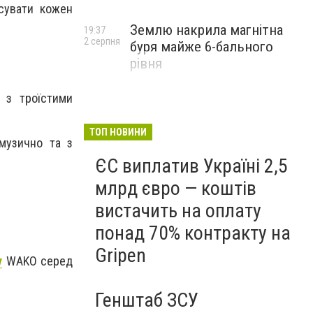
асувати кожен
Землю накрила магнітна
19:37
2 серпня
буря майже 6-бального
рівня
з троїстими
ТОП НОВИНИ
 музично та з
ЄС виплатив Україні 2,5
млрд євро — коштів
вистачить на оплату
понад 70% контракту на
Gripen
у
WAKO серед
Генштаб ЗСУ