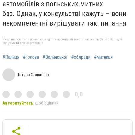
автомобілів з польських митних
баз. Однак, у консульстві кажуть – вони
некомпетентні вирішувати такі питання
Якщо ви помітили помилку, виділіть необхідний текст і натисніть Ctrl + Enter, щоб
повідомити про це редакцію
#Палиця
#голова
#Волинської
#облради
#митниця
Тетяна Солнцева
0,0
Авторизуйтесь
, щоб оцінити