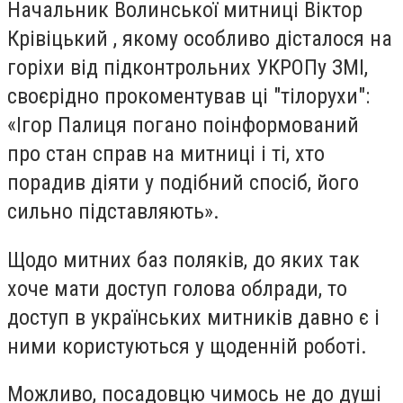
Начальник Волинської митниці Віктор
Крівіцький , якому особливо дісталося на
горіхи від підконтрольних УКРОПу ЗМІ,
своєрідно прокоментував ці "тілорухи":
«Ігор Палиця погано поінформований
про стан справ на митниці і ті, хто
порадив діяти у подібний спосіб, його
сильно підставляють».
Щодо митних баз поляків, до яких так
хоче мати доступ голова облради, то
доступ в українських митників давно є і
ними користуються у щоденній роботі.
Можливо, посадовцю чимось не до душі