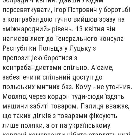
пересвяткувати, Ігор Петрович у боротьбі
з контрабандою гучно вийшов зразу на
«міжнародний» рівень. 13 квітня він
написав лист до Генерального консула
Республіки Польща у Луцьку з
пропозицією боротися з
контрабандистами спільно. А саме,
забезпечити спільний доступ до
польських митних баз. Кому - не уточнив.
Мовляв, через кордон туди-сюди їздять
машини забиті товаром. Палиця вважає,
що таких ділків з товарами фіксують
лише поляки, а от на українському
кордоні комерсанти нібито ставлять нулі,