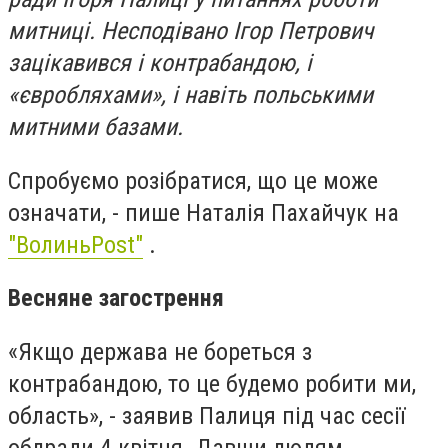
митниці. Несподівано Ігор Петрович
зацікавився і контрабандою, і
«євробляхами», і навіть польськими
митними базами.
Спробуємо розібратися, що це може
означати, - пише Наталія Пахайчук на
"ВолиньPost"
.
Весняне загострення
«Якщо держава не бореться з
контрабандою, то це будемо робити ми,
область», - заявив Палиця під час сесії
облради 4 квітня. Давши людям