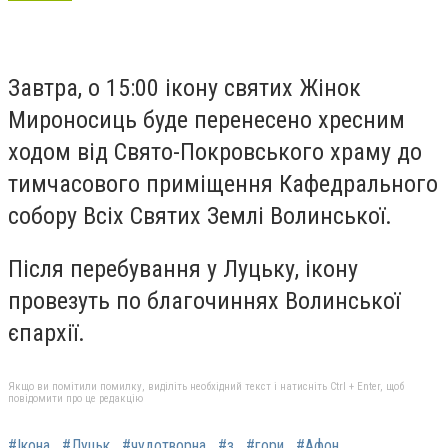
Завтра, о 15:00 ікону святих Жінок
Мироносиць буде перенесено хресним
ходом від Свято-Покровського храму до
тимчасового приміщення Кафедрального
собору Всіх Святих Землі Волинської.
Після перебування у Луцьку, ікону
провезуть по благочиннях Волинської
єпархії.
Якщо ви помітили помилку, виділіть необхідний текст і натисніть Ctrl + Enter, щоб
повідомити про це редакцію
#Ікона
#Луцьк
#чудотворна
#з
#гори
#Афон