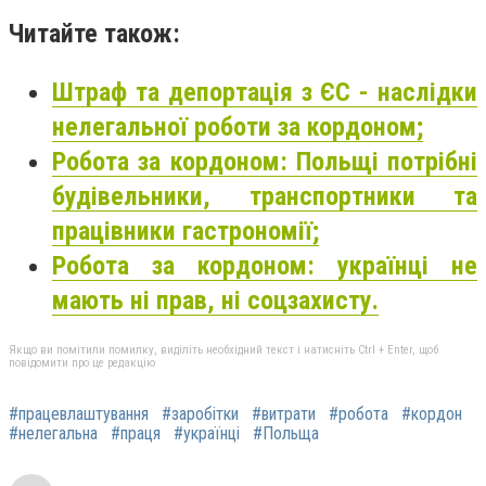
Читайте також:
Штраф та депортація з ЄС - наслідки
нелегальної роботи за кордоном;
Робота за кордоном: Польщі потрібні
будівельники, транспортники та
працівники гастрономії;
Робота за кордоном: українці не
мають ні прав, ні соцзахисту.
Якщо ви помітили помилку, виділіть необхідний текст і натисніть Ctrl + Enter, щоб
повідомити про це редакцію
#працевлаштування
#заробітки
#витрати
#робота
#кордон
#нелегальна
#праця
#українці
#Польща