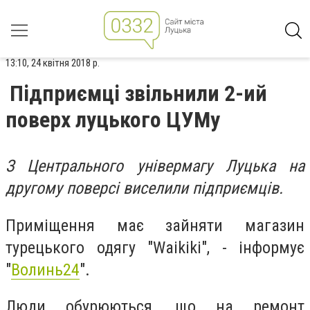
13:10, 24 квітня 2018 р.
Підприємці звільнили 2-ий
поверх луцького ЦУМу
З Центрального універмагу Луцька на
другому поверсі виселили підприємців.
Приміщення має зайняти магазин
турецького одягу "Waikiki", - інформує
"
Волинь24
".
Люди обурюються, що на ремонт